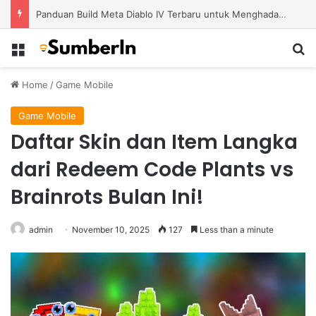
Panduan Build Meta Diablo IV Terbaru untuk Menghadapi Tantangan Level Tinggi
Menu
S
Home
/
Game Mobile
Game Mobile
Daftar Skin dan Item Langka
dari Redeem Code Plants vs
Brainrots Bulan Ini!
admin
November 10, 2025
127
Less than a minute