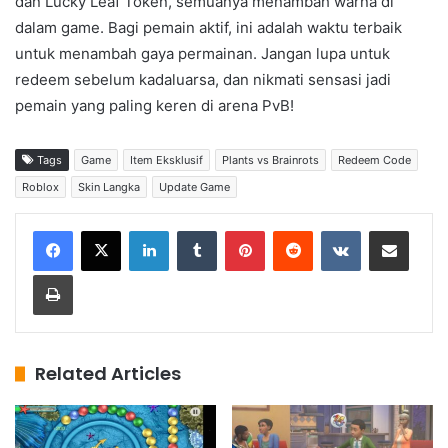
dan Lucky Leaf Token, semuanya menambah warna di
dalam game. Bagi pemain aktif, ini adalah waktu terbaik
untuk menambah gaya permainan. Jangan lupa untuk
redeem sebelum kadaluarsa, dan nikmati sensasi jadi
pemain yang paling keren di arena PvB!
Tags
Game
Item Eksklusif
Plants vs Brainrots
Redeem Code
Roblox
Skin Langka
Update Game
LinkedIn
Tumblr
Pinterest
Reddit
VKontakte
Share via Email
Print
Related Articles