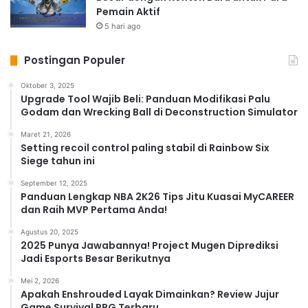
Pemain Aktif
5 hari ago
Postingan Populer
Oktober 3, 2025
Upgrade Tool Wajib Beli: Panduan Modifikasi Palu
Godam dan Wrecking Ball di Deconstruction Simulator
Maret 21, 2026
Setting recoil control paling stabil di Rainbow Six
Siege tahun ini
September 12, 2025
Panduan Lengkap NBA 2K26 Tips Jitu Kuasai MyCAREER
dan Raih MVP Pertama Anda!
Agustus 20, 2025
2025 Punya Jawabannya! Project Mugen Diprediksi
Jadi Esports Besar Berikutnya
Mei 2, 2026
Apakah Enshrouded Layak Dimainkan? Review Jujur
Game Survival RPG Terbaru