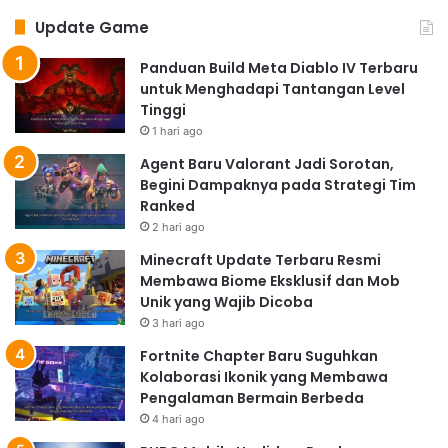
Update Game
Panduan Build Meta Diablo IV Terbaru
untuk Menghadapi Tantangan Level
Tinggi
1 hari ago
Agent Baru Valorant Jadi Sorotan,
Begini Dampaknya pada Strategi Tim
Ranked
2 hari ago
Minecraft Update Terbaru Resmi
Membawa Biome Eksklusif dan Mob
Unik yang Wajib Dicoba
3 hari ago
Fortnite Chapter Baru Suguhkan
Kolaborasi Ikonik yang Membawa
Pengalaman Bermain Berbeda
4 hari ago