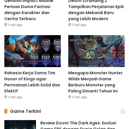
Genshin Impact Mobile
Death Stranding 2
Perluas Dunia Fantasi
Tampilkan Perjalanan Epik
dengan Karakter dan
dengan Mekanik Baru
Cerita Terbaru
yang Lebih Modern
1 hari ago
1 hari ago
Rahasia Kerja Sama Tim
Mengapa Monster Hunter
Honor of Kings agar
Wilds Menjadi Game
Permainan Lebih Solid dan
Berburu Monster yang
Efektif
Paling Dinanti Tahun Ini
1 hari ago
2 hari ago
Game Terkini
Review Doom The Dark Ages: Evolusi
Game FPS dengan Dunia Gelap dan