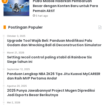
PUBG Mobile Hadirkan Pembaruan
Besar dengan Konten Baru untuk Para
Pemain Aktif
5 hari ago
Postingan Populer
Oktober 3, 2025
Upgrade Tool Wajib Beli: Panduan Modifikasi Palu
Godam dan Wrecking Ball di Deconstruction Simulator
Maret 21, 2026
Setting recoil control paling stabil di Rainbow Six
Siege tahun ini
September 12, 2025
Panduan Lengkap NBA 2K26 Tips Jitu Kuasai MyCAREER
dan Raih MVP Pertama Anda!
Agustus 20, 2025
2025 Punya Jawabannya! Project Mugen Diprediksi
Jadi Esports Besar Berikutnya
Mei 2, 2026