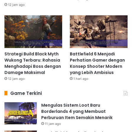
12 jam ago
Strategi Build Black Myth
Battlefield 6 Menjadi
Wukong Terbaru: Rahasia
Perhatian Gamer dengan
Menghadapi Boss dengan
Konsep Shooter Modern
Damage Maksimal
yang Lebih Ambisius
12 jam ago
1 hari ago
Game Terkini
Mengulas Sistem Loot Baru
Borderlands 4 yang Membuat
Perburuan Item Semakin Menarik
11 jam ago