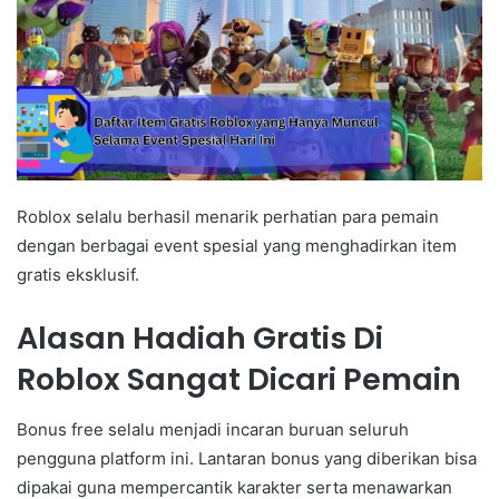
Roblox selalu berhasil menarik perhatian para pemain
dengan berbagai event spesial yang menghadirkan item
gratis eksklusif.
Alasan Hadiah Gratis Di
Roblox Sangat Dicari Pemain
Bonus free selalu menjadi incaran buruan seluruh
pengguna platform ini. Lantaran bonus yang diberikan bisa
dipakai guna mempercantik karakter serta menawarkan