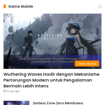
Game Mobile
Game Mobile
Wuthering Waves Hadir dengan Mekanisme
Pertarungan Modern untuk Pengalaman
Bermain Lebih Intens
12 jam ago
Zenless Zone Zero Membawa