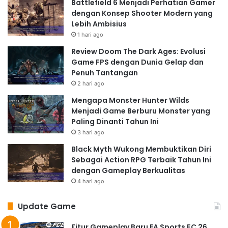
Battlefield 6 Menjadi Perhatian Gamer
dengan Konsep Shooter Modern yang
Lebih Ambisius
1 hari ago
Review Doom The Dark Ages: Evolusi
Game FPS dengan Dunia Gelap dan
Penuh Tantangan
2 hari ago
Mengapa Monster Hunter Wilds
Menjadi Game Berburu Monster yang
Paling Dinanti Tahun Ini
3 hari ago
Black Myth Wukong Membuktikan Diri
Sebagai Action RPG Terbaik Tahun Ini
dengan Gameplay Berkualitas
4 hari ago
Update Game
Fitur Gameplay Baru EA Sports FC 26