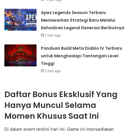
Apex Legends Season Terbaru
Menawarkan Strategi Baru Melalui
Kehadiran Legend Generasi Berikutnya
1 hari ago
Panduan Build Meta Diablo IV Terbaru
untuk Menghadapi Tantangan Level
Tinggi
2 hari ago
Daftar Bonus Eksklusif Yang
Hanya Muncul Selama
Momen Khusus Saat Ini
Di dalam event terkini hari ini, Game ini menyediakan