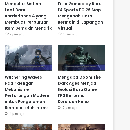
Mengulas Sistem
Fitur Gameplay Baru
Loot Baru
EA Sports FC 26 Siap
Borderlands 4 yang
Mengubah Cara
Membuat Perburuan
Bermain di Lapangan
Item Semakin Menarik
Virtual
12 jam ago
12 jam ago
Wuthering Waves
Mengapa Doom The
Hadir dengan
Dark Ages Menjadi
Mekanisme
Evolusi Baru Game
Pertarungan Modern
FPS Bertema
untuk Pengalaman
Kerajaan Kuno
Bermain Lebih Intens
12 jam ago
12 jam ago