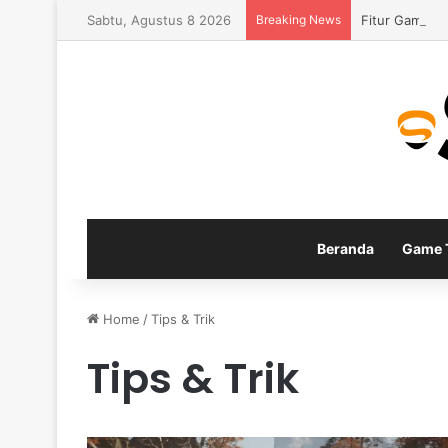
Sabtu, Agustus 8 2026
Breaking News
Fitur Gamepla
Beranda
Game T
Home
/
Tips & Trik
Tips & Trik