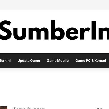
y Baru EA Sports FC 26 Siap Mengubah Cara Bermain di Lapangan Virtu
erkini
Update Game
Game Mobile
Game PC & Konsol
admin
12 jam ago
2