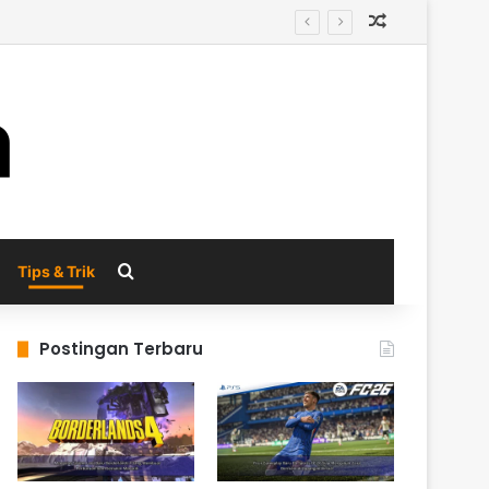
Random Arti
al
Search for
Tips & Trik
Postingan Terbaru