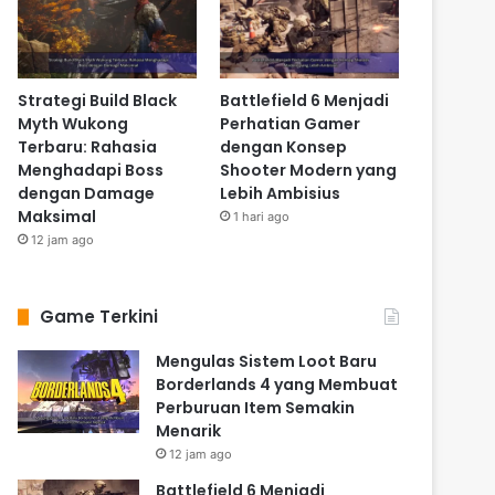
Strategi Build Black
Battlefield 6 Menjadi
Myth Wukong
Perhatian Gamer
Terbaru: Rahasia
dengan Konsep
Menghadapi Boss
Shooter Modern yang
dengan Damage
Lebih Ambisius
Maksimal
1 hari ago
12 jam ago
Game Terkini
Mengulas Sistem Loot Baru
Borderlands 4 yang Membuat
Perburuan Item Semakin
Menarik
12 jam ago
Battlefield 6 Menjadi