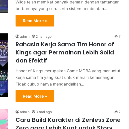
Wilds telah memikat banyak pemain dengan tantangan
berburunya yang seru serta sistem pembuatan…
Read More »
admin
2 hari ago
7
Rahasia Kerja Sama Tim Honor of
Kings agar Permainan Lebih Solid
dan Efektif
Honor of Kings merupakan Game MOBA yang menuntut
kerja sama tim yang kuat untuk meraih kemenangan.
Tidak cukup hanya mengandalkan…
Read More »
admin
3 hari ago
7
Cara Build Karakter di Zenless Zone
Zero agar Lebih Kuat untuk Story