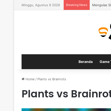
Minggu, Agustus 9 2026
Breaking News
Fitur Gamep
Beranda
Game T
Home
/
Plants vs Brainrots
Plants vs Brainro