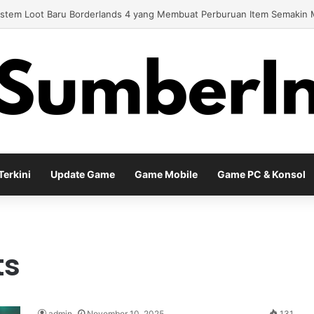
lay Baru EA Sports FC 26 Siap Mengubah Cara Bermain di Lapangan Virt
erkini
Update Game
Game Mobile
Game PC & Konsol
ts
admin
November 10, 2025
131