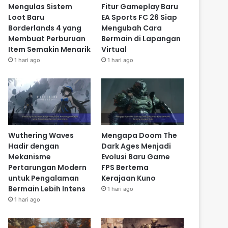
Mengulas Sistem
Fitur Gameplay Baru
Loot Baru
EA Sports FC 26 Siap
Borderlands 4 yang
Mengubah Cara
Membuat Perburuan
Bermain di Lapangan
Item Semakin Menarik
Virtual
1 hari ago
1 hari ago
Wuthering Waves
Mengapa Doom The
Hadir dengan
Dark Ages Menjadi
Mekanisme
Evolusi Baru Game
Pertarungan Modern
FPS Bertema
untuk Pengalaman
Kerajaan Kuno
Bermain Lebih Intens
1 hari ago
1 hari ago