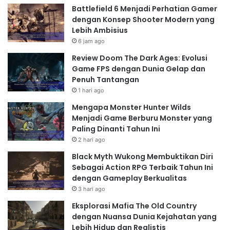
realistis. Kita bisa mengharapkan efek pencahayaan
Battlefield 6 Menjadi Perhatian Gamer
yang dinamis, partikel yang realistis, dan teknologi
dengan Konsep Shooter Modern yang
rendering yang canggih untuk menciptakan
Lebih Ambisius
6 jam ago
pengalaman bermain yang luar biasa.
Review Doom The Dark Ages: Evolusi
Game FPS dengan Dunia Gelap dan
Penuh Tantangan
Read Also:
1 hari ago
15 Game Mobile Terbaik di Tahun 2025 yang
Mengapa Monster Hunter Wilds
Wajib Kamu Coba Sebelum Kehabisan
Menjadi Game Berburu Monster yang
Paling Dinanti Tahun Ini
Storage!"
2 hari ago
Black Myth Wukong Membuktikan Diri
Sebagai Action RPG Terbaik Tahun Ini
Genre Racing
dengan Gameplay Berkualitas
3 hari ago
Pecinta balap mobil juga akan dimanjakan
dengan
game mobile grafik Ultra HD
. Bayangkan
Eksplorasi Mafia The Old Country
dengan Nuansa Dunia Kejahatan yang
detail mobil yang sangat realistis, lintasan balap yang
Lebih Hidup dan Realistis