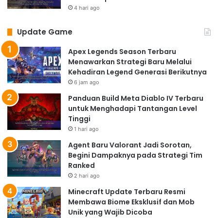
detail, dan efek cuaca yang dinamis.
Game racing
di
4 hari ago
masa depan akan menghadirkan pengalaman balap
yang lebih imersif, dengan fisika yang akurat dan
Update Game
kontrol yang responsif. Teknologi
ray tracing
Apex Legends Season Terbaru
kemungkinan akan diimplementasikan untuk
Menawarkan Strategi Baru Melalui
menciptakan efek pencahayaan dan pantulan yang
Kehadiran Legend Generasi Berikutnya
lebih realistis. Kita bisa mengharapkan kualitas visual
6 jam ago
yang setara, bahkan melebihi,
game racing
konsol
Panduan Build Meta Diablo IV Terbaru
generasi sebelumnya.
untuk Menghadapi Tantangan Level
Genre First-Person Shooter (FPS)
Tinggi
1 hari ago
Genre FPS
di
mobile
akan semakin populer dengan
kualitas grafik yang semakin meningkat.
Game
–
game
Agent Baru Valorant Jadi Sorotan,
Begini Dampaknya pada Strategi Tim
ini akan menawarkan pengalaman bermain yang
Ranked
intens dan realistis, dengan detail lingkungan yang luar
2 hari ago
biasa dan efek visual yang memukau. Perkembangan
Minecraft Update Terbaru Resmi
teknologi akan memungkinkan implementasi
ray
Membawa Biome Eksklusif dan Mob
tracing
dan HDR untuk menciptakan visual yang lebih
Unik yang Wajib Dicoba