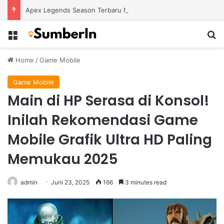
Apex Legends Season Terbaru Menawarkan Strategi Baru Melalui Kehadiran Legend Generasi Berikutnya
Menu
S
Home
/
Game Mobile
Game Mobile
Main di HP Serasa di Konsol!
Inilah Rekomendasi Game
Mobile Grafik Ultra HD Paling
Memukau 2025
admin
Juni 23, 2025
166
3 minutes read