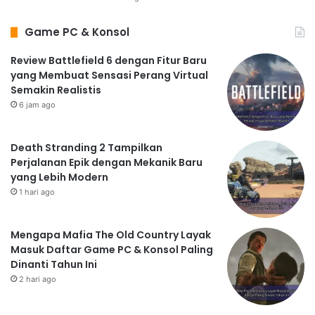
dan imersif. Rekomendasi
game
di atas hanyalah
prediksi, dan banyak judul
game
menarik lainnya yang
Game PC & Konsol
mungkin akan muncul di tahun 2025.
Siapkan
smartphone
Anda dan bersiaplah untuk
Review Battlefield 6 dengan Fitur Baru
yang Membuat Sensasi Perang Virtual
menikmati pengalaman bermain
game
yang luar biasa!
Semakin Realistis
6 jam ago
Death Stranding 2 Tampilkan
Perjalanan Epik dengan Mekanik Baru
yang Lebih Modern
1 hari ago
Mengapa Mafia The Old Country Layak
Masuk Daftar Game PC & Konsol Paling
Dinanti Tahun Ini
2 hari ago