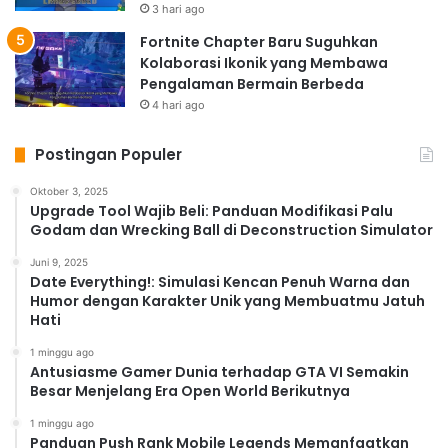
realistis.
Gameplay
yang halus dan responsif akan
3 hari ago
semakin meningkatkan pengalaman bermain. Kita bisa
Fortnite Chapter Baru Suguhkan
mengharapkan kontrol yang lebih presisi dan efek
Kolaborasi Ikonik yang Membawa
suara yang lebih imersif.
Pengalaman Bermain Berbeda
Faktor yang Mempengaruhi
4 hari ago
Grafik Ultra HD di Mobile
Postingan Populer
Kemampuan untuk menjalankan
game mobile grafik
Oktober 3, 2025
Ultra HD
sangat bergantung pada beberapa faktor
Upgrade Tool Wajib Beli: Panduan Modifikasi Palu
penting. Pertama, spesifikasi
hardware
smartphone
itu
Godam dan Wrecking Ball di Deconstruction Simulator
sendiri. Prosesor yang kuat, RAM yang besar, dan GPU
Juni 9, 2025
yang canggih sangat penting untuk menjalankan
game
Date Everything!: Simulasi Kencan Penuh Warna dan
Humor dengan Karakter Unik yang Membuatmu Jatuh
dengan kualitas grafis tinggi. Kedua, optimasi
game
Hati
oleh pengembang. Pengembang harus mampu
mengoptimalkan
game
mereka agar dapat berjalan
1 minggu ago
Antusiasme Gamer Dunia terhadap GTA VI Semakin
dengan lancar di berbagai perangkat
mobile
tanpa
Besar Menjelang Era Open World Berikutnya
mengorbankan kualitas grafis. Ketiga, resolusi
1 minggu ago
layar
smartphone
. Layar dengan resolusi yang lebih
Panduan Push Rank Mobile Legends Memanfaatkan