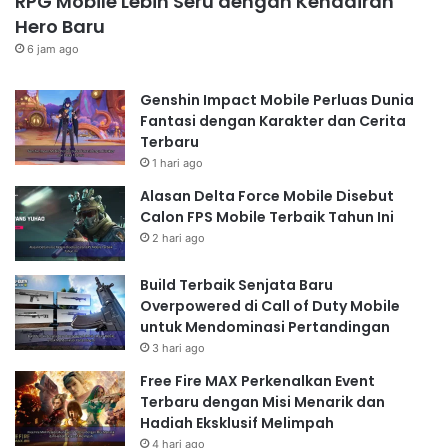
RPG Mobile Lebih Seru dengan Kehadiran
RAM:
RAM yang cukup besar (minimal 8GB, idealnya
Hero Baru
12GB atau lebih) akan memastikan
game
berjalan
6 jam ago
lancar tanpa
lag
atau
stuttering
.
Penyimpanan:
Pastikan
smartphone
memiliki
Genshin Impact Mobile Perluas Dunia
penyimpanan internal yang cukup besar untuk
Fantasi dengan Karakter dan Cerita
menampung
game
dengan ukuran yang besar.
Terbaru
Layar:
Layar AMOLED dengan resolusi tinggi (minimal
1 hari ago
1080p, idealnya 1440p atau lebih) akan memberikan
Alasan Delta Force Mobile Disebut
pengalaman visual yang lebih baik.
Calon FPS Mobile Terbaik Tahun Ini
Sistem Pendingin:
Sistem pendingin yang baik akan
2 hari ago
mencegah
overheating
saat bermain
game
dengan
Build Terbaik Senjata Baru
grafis yang intensif.
Overpowered di Call of Duty Mobile
Kesimpulan
untuk Mendominasi Pertandingan
Masa depan
game mobile grafik Ultra HD
sangat
3 hari ago
menjanjikan. Dengan perkembangan teknologi yang
Free Fire MAX Perkenalkan Event
pesat, kita dapat mengharapkan pengalaman
Terbaru dengan Misi Menarik dan
Hadiah Eksklusif Melimpah
bermain
game
di
smartphone
yang semakin realistis
4 hari ago