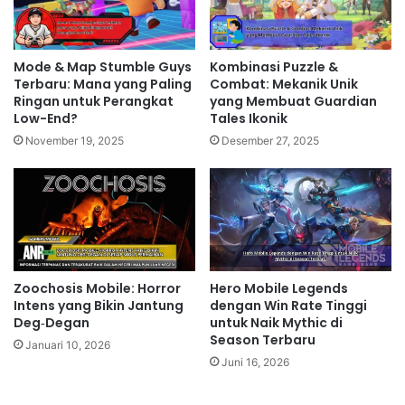
yang lebih halus dan responsif, sehingga pengalaman
bermain menjadi lebih menyenangkan.
Mode & Map Stumble Guys
Kombinasi Puzzle &
Related Articles
Terbaru: Mana yang Paling
Combat: Mekanik Unik
Ringan untuk Perangkat
yang Membuat Guardian
Zenless Zone Zero Membawa
Low-End?
Tales Ikonik
Pengalaman RPG Mobile Lebih Seru
November 19, 2025
Desember 27, 2025
dengan Kehadiran Hero Baru
6 jam ago
Genshin Impact Mobile Perluas
Dunia Fantasi dengan Karakter dan
Cerita Terbaru
Zoochosis Mobile: Horror
Hero Mobile Legends
1 hari ago
Intens yang Bikin Jantung
dengan Win Rate Tinggi
Deg‑Degan
untuk Naik Mythic di
Alasan Delta Force Mobile Disebut
Season Terbaru
Januari 10, 2026
Calon FPS Mobile Terbaik Tahun Ini
Juni 16, 2026
2 hari ago