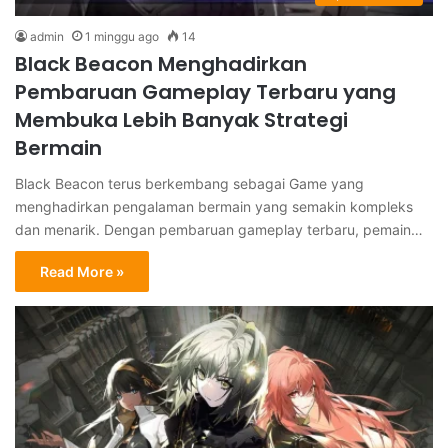
admin
1 minggu ago
14
Black Beacon Menghadirkan
Pembaruan Gameplay Terbaru yang
Membuka Lebih Banyak Strategi
Bermain
Black Beacon terus berkembang sebagai Game yang
menghadirkan pengalaman bermain yang semakin kompleks
dan menarik. Dengan pembaruan gameplay terbaru, pemain…
Read More »