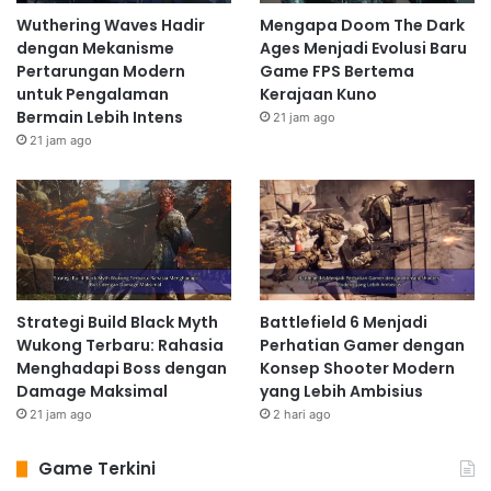
Wuthering Waves Hadir
Mengapa Doom The Dark
dengan Mekanisme
Ages Menjadi Evolusi Baru
Pertarungan Modern
Game FPS Bertema
untuk Pengalaman
Kerajaan Kuno
Bermain Lebih Intens
21 jam ago
21 jam ago
Strategi Build Black Myth
Battlefield 6 Menjadi
Wukong Terbaru: Rahasia
Perhatian Gamer dengan
Menghadapi Boss dengan
Konsep Shooter Modern
Damage Maksimal
yang Lebih Ambisius
21 jam ago
2 hari ago
Game Terkini