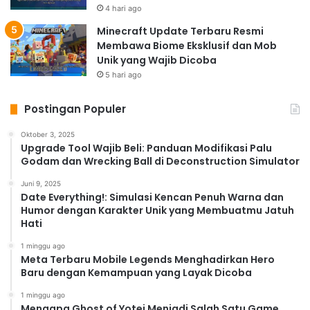
4 hari ago
Minecraft Update Terbaru Resmi
Membawa Biome Eksklusif dan Mob
Unik yang Wajib Dicoba
5 hari ago
Postingan Populer
Oktober 3, 2025
Upgrade Tool Wajib Beli: Panduan Modifikasi Palu
Godam dan Wrecking Ball di Deconstruction Simulator
Juni 9, 2025
Date Everything!: Simulasi Kencan Penuh Warna dan
Humor dengan Karakter Unik yang Membuatmu Jatuh
Hati
1 minggu ago
Meta Terbaru Mobile Legends Menghadirkan Hero
Baru dengan Kemampuan yang Layak Dicoba
1 minggu ago
Mengapa Ghost of Yotei Menjadi Salah Satu Game