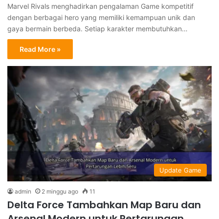
Marvel Rivals menghadirkan pengalaman Game kompetitif
dengan berbagai hero yang memiliki kemampuan unik dan
gaya bermain berbeda. Setiap karakter membutuhkan…
Read More »
Update Game
admin
2 minggu ago
11
Delta Force Tambahkan Map Baru dan
Arsenal Modern untuk Pertarungan