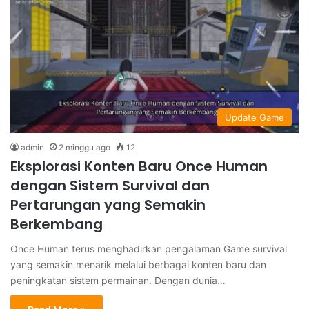
Update Game
admin
2 minggu ago
12
Eksplorasi Konten Baru Once Human
dengan Sistem Survival dan
Pertarungan yang Semakin
Berkembang
Once Human terus menghadirkan pengalaman Game survival
yang semakin menarik melalui berbagai konten baru dan
peningkatan sistem permainan. Dengan dunia…