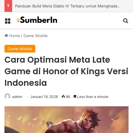
Panduan Build Meta Diablo IV Terbaru untuk Menghadapi Tantangan Level Tinggi
Menu
S
Home
/
Game Mobile
Game Mobile
Cara Optimasi Meta Late
Game di Honor of Kings Versi
Indonesia
admin
Januari 19, 2026
86
Less than a minute