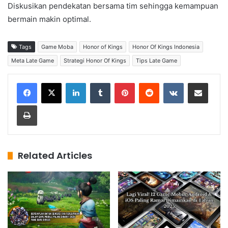
Diskusikan pendekatan bersama tim sehingga kemampuan
bermain makin optimal.
Tags
Game Moba
Honor of Kings
Honor Of Kings Indonesia
Meta Late Game
Strategi Honor Of Kings
Tips Late Game
LinkedIn
Tumblr
Pinterest
Reddit
VKontakte
Share via Email
Print
Related Articles