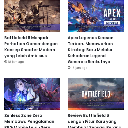
Battlefield 6 Menjadi
Apex Legends Season
Perhatian Gamer dengan
Terbaru Menawarkan
Konsep Shooter Modern
Strategi Baru Melalui
yang Lebih Ambisius
Kehadiran Legend
Generasi Berikutnya
18 jam ago
18 jam ago
Zenless Zone Zero
Review Battlefield 6
Membawa Pengalaman
dengan Fitur Baru yang
RPG Mobile Lebih Seru
Membuat Sensasi Perang