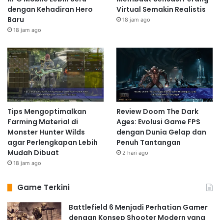
dengan Kehadiran Hero
Virtual Semakin Realistis
Baru
18 jam ago
18 jam ago
Tips Mengoptimalkan
Review Doom The Dark
Farming Material di
Ages: Evolusi Game FPS
Monster Hunter Wilds
dengan Dunia Gelap dan
agar Perlengkapan Lebih
Penuh Tantangan
Mudah Dibuat
2 hari ago
18 jam ago
Game Terkini
Battlefield 6 Menjadi Perhatian Gamer
dengan Konsep Shooter Modern yang