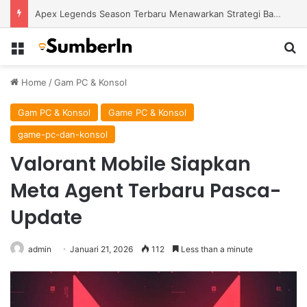
Apex Legends Season Terbaru Menawarkan Strategi Baru Melalui Kehadiran Legend Generasi Berikutnya
Menu
S
Home
/
Gam PC & Konsol
Gam PC & Konsol
Game PC & Konsol
game-pc-dan-konsol
Valorant Mobile Siapkan
Meta Agent Terbaru Pasca-
Update
admin
Januari 21, 2026
112
Less than a minute