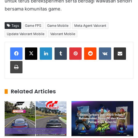
untuk terus bereksperimen serta berbagi wawasan sendiri
bersama komunitas game.
Tags
Game FPS
Game Mobile
Meta Agent Valorant
Update Valorant Mobile
Valorant Mobile
LinkedIn
Tumblr
Pinterest
Reddit
VKontakte
Share via Email
Print
Related Articles