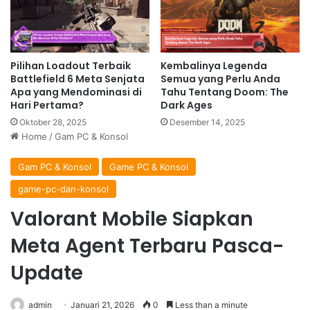
Pilihan Loadout Terbaik
Kembalinya Legenda
Battlefield 6 Meta Senjata
Semua yang Perlu Anda
Apa yang Mendominasi di
Tahu Tentang Doom: The
Hari Pertama?
Dark Ages
Oktober 28, 2025
Desember 14, 2025
Home
/
Gam PC & Konsol
Gam PC & Konsol
Game PC & Konsol
game-pc-dan-konsol
Valorant Mobile Siapkan
Meta Agent Terbaru Pasca-
Update
admin
Januari 21, 2026
0
Less than a minute