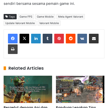
sendiri bersama sesama pemain game ini.
Tags
Game FPS
Game Mobile
Meta Agent Valorant
Update Valorant Mobile
Valorant Mobile
LinkedIn
Tumblr
Pinterest
Reddit
VKontakte
Share via Email
Print
Related Articles
Bergelut dengan Api dan
Panduan Lengkap Tips