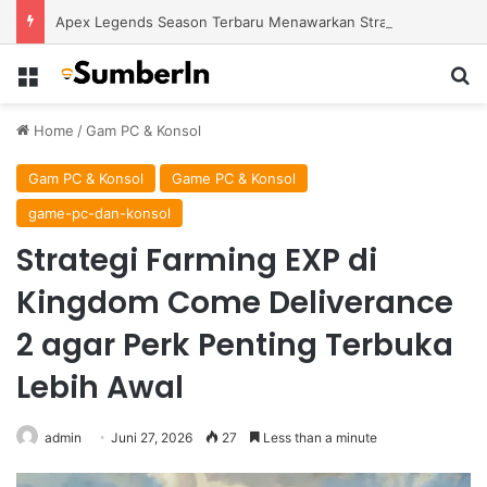
Apex Legends Season Terbaru Menawarkan Strategi Baru Melalui Kehadiran Legend Generasi Berikutnya
Menu
S
Home
/
Gam PC & Konsol
Gam PC & Konsol
Game PC & Konsol
game-pc-dan-konsol
Strategi Farming EXP di
Kingdom Come Deliverance
2 agar Perk Penting Terbuka
Lebih Awal
admin
Juni 27, 2026
27
Less than a minute