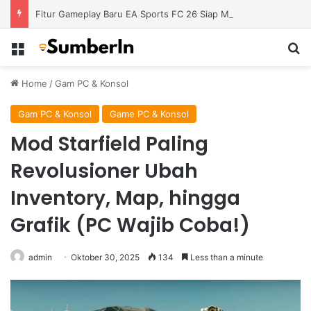
Fitur Gameplay Baru EA Sports FC 26 Siap Mengubah Cara Bermain di Lapangan Virtual
Menu
S
Home
/
Gam PC & Konsol
Gam PC & Konsol
Game PC & Konsol
Mod Starfield Paling
Revolusioner Ubah
Inventory, Map, hingga
Grafik (PC Wajib Coba!)
admin
Oktober 30, 2025
134
Less than a minute