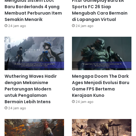
Mengulas Sistem Loot
Fitur Gameplay Baru EA
Baru Borderlands 4 yang
Sports FC 26 Siap
Membuat Perburuan Item
Mengubah Cara Bermain
Semakin Menarik
di Lapangan Virtual
24 jam ago
24 jam ago
Wuthering Waves Hadir
Mengapa Doom The Dark
dengan Mekanisme
Ages Menjadi Evolusi Baru
Pertarungan Modern
Game FPS Bertema
untuk Pengalaman
Kerajaan Kuno
Bermain Lebih Intens
24 jam ago
24 jam ago