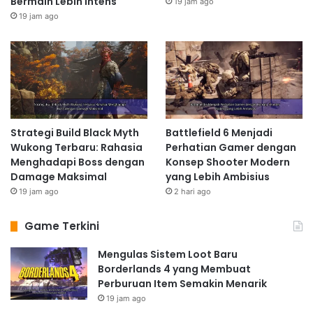
Sukses besar
The Forest
membuat para penggemar
Bermain Lebih Intens
19 jam ago
sangat menantikan kelanjutannya,
Sons of the Forest
.
19 jam ago
Dengan peningkatan grafis dan mekanisme gameplay
yang lebih halus, game ini diprediksi akan lebih
menegangkan dan adiktif. Bersiaplah untuk
menghadapi kanibalisme, misteri, dan teror yang lebih
besar di hutan yang gelap dan penuh bahaya.
Game Horor Survival Konsol
Strategi Build Black Myth
Battlefield 6 Menjadi
Wukong Terbaru: Rahasia
Perhatian Gamer dengan
Terbaik 2025
Menghadapi Boss dengan
Konsep Shooter Modern
Damage Maksimal
yang Lebih Ambisius
Konsol generasi terbaru menawarkan pengalaman
19 jam ago
2 hari ago
bermain game horor dan survival yang imersif dan
nyaman. Berikut beberapa game yang patut
Game Terkini
dinantikan:
Mengulas Sistem Loot Baru
Borderlands 4 yang Membuat
Perburuan Item Semakin Menarik
Read Also:
19 jam ago