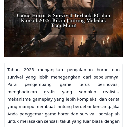
Tahun 2025 menjanjikan pengalaman horor dan
survival yang lebih menegangkan dari sebelumnya!
Para pengembang game terus berinovasi,
menghadirkan grafis yang semakin realistis,
mekanisme gameplay yang lebih kompleks, dan cerita
yang mampu membuat jantung berdebar kencang. Jika
Anda penggemar game horor dan survival, bersiaplah
untuk merasakan sensasi takut yang luar biasa dengan