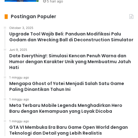
5 hari ago
untuk meningkatkan pengalaman dan peluang
bertahan hidup:
Postingan Populer
Kelola sumber daya dengan bijak:
Amunisi,
makanan, dan obat-obatan sangat terbatas. Gunakan
Oktober 3, 2025
Upgrade Tool Wajib Beli: Panduan Modifikasi Palu
secara efisien.
Godam dan Wrecking Ball di Deconstruction Simulator
Eksplorasi lingkungan dengan hati-hati:
Jangan
Juni 9, 2025
terburu-buru. Perhatikan detail lingkungan untuk
Date Everything!: Simulasi Kencan Penuh Warna dan
menemukan petunjuk dan barang-barang berguna.
Humor dengan Karakter Unik yang Membuatmu Jatuh
Hati
Atur strategi pertarungan:
Setiap musuh memiliki
kelemahan dan kekuatan. Pelajari pola serangan
1 minggu ago
Mengapa Ghost of Yotei Menjadi Salah Satu Game
mereka dan gunakan senjata yang tepat.
Paling Dinantikan Tahun Ini
Simpan permainan secara berkala:
Game horor
seringkali menghadirkan tantangan yang sulit. Simpan
1 minggu ago
Meta Terbaru Mobile Legends Menghadirkan Hero
permainan secara rutin untuk menghindari kehilangan
Baru dengan Kemampuan yang Layak Dicoba
progres.
1 minggu ago
Mainkan dengan headphone:
Suara sangat penting
GTA VI Membuka Era Baru Game Open World dengan
dalam game horor. Headphone akan meningkatkan
Teknologi dan Detail yang Lebih Realistis