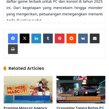
daftar game terbaik untuk PC dan konsol di tahun 2025
ini. Dari kegelapan yang mencekam hingga monster
yang mengerikan, petualangan menegangkan menanti
Anda di setiap sudut.
Game Horor Survival PC
LinkedIn
Tumblr
Pinterest
Reddit
VKontakte
Share via Email
Terbaik 2025
PC selalu menjadi platform utama untuk game horor
Print
dan survival yang kompleks dan menuntut spesifikasi
tinggi. Berikut beberapa judul yang diprediksi akan
mendominasi pasar pada tahun 2025:
Related Articles
Related Articles
Mengapa Doom The Dark Ages
Menjadi Evolusi Baru Game FPS
Bertema Kerajaan Kuno
19 jam ago
Promise Mascot Agency
Crossplay Tanpa Batas PC