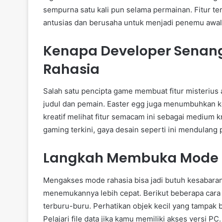
sempurna satu kali pun selama permainan. Fitur t
antusias dan berusaha untuk menjadi penemu aw
Kenapa Developer Sena
Rahasia
Salah satu pencipta game membuat fitur misterius
judul dan pemain. Easter egg juga menumbuhkan ko
kreatif melihat fitur semacam ini sebagai medium
gaming terkini, gaya desain seperti ini mendulang p
Langkah Membuka Mode 
Mengakses mode rahasia bisa jadi butuh kesabaran
menemukannya lebih cepat. Berikut beberapa cara 
terburu-buru. Perhatikan objek kecil yang tampak b
Pelajari file data jika kamu memiliki akses versi