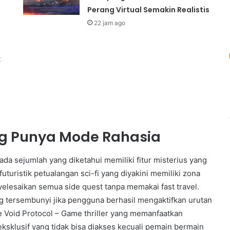
Perang Virtual Semakin Realistis
22 jam ago
k
ng Punya Mode Rahasia
ada sejumlah yang diketahui memiliki fitur misterius yang
futuristik petualangan sci-fi yang diyakini memiliki zona
yelesaikan semua side quest tanpa memakai fast travel.
tersembunyi jika pengguna berhasil mengaktifkan urutan
e Void Protocol – Game thriller yang memanfaatkan
ksklusif yang tidak bisa diakses kecuali pemain bermain