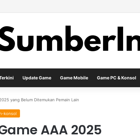
y Baru EA Sports FC 26 Siap Mengubah Cara Bermain di Lapangan Virtu
erkini
Update Game
Game Mobile
Game PC & Konsol
2025 yang Belum Ditemukan Pemain Lain
n-konsol
 Game AAA 2025