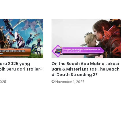
aru 2025 yang
On the Beach Apa Makna Lokasi
ih Seru dari Trailer-
Baru & Misteri Entitas The Beach
di Death Stranding 2?
2025
November 1, 2025