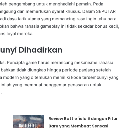
n oleh pengembang untuk menghadiahi pemain. Pada
 langsung dan memerlukan syarat khusus. Dalam SEPUTAR
i daya tarik utama yang memancing rasa ingin tahu para
an bahwa rahasia gameplay ini tidak sekadar bonus kecil,
ns loyal mereka.
unyi Dihadirkan
ks. Pencipta game harus merancang mekanisme rahasia
 bahkan tidak diungkap hingga periode panjang setelah
 era modern yang ditemukan memiliki kode tersembunyi yang
Hal inilah yang membuat penggemar penasaran untuk
.
Review Battlefield 6 dengan Fitur
Baru yang Membuat Sensasi