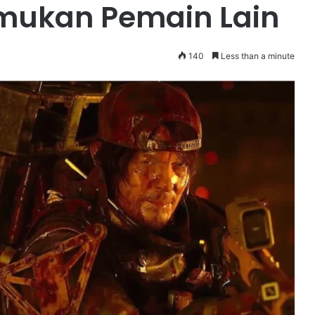
mukan Pemain Lain
140
Less than a minute