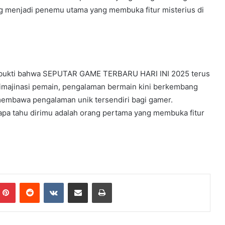
g menjadi penemu utama yang membuka fitur misterius di
 bukti bahwa SEPUTAR GAME TERBARU HARI INI 2025 terus
 imajinasi pemain, pengalaman bermain kini berkembang
 membawa pengalaman unik tersendiri bagi gamer.
apa tahu dirimu adalah orang pertama yang membuka fitur
Pinterest
Reddit
VKontakte
Share via Email
Print