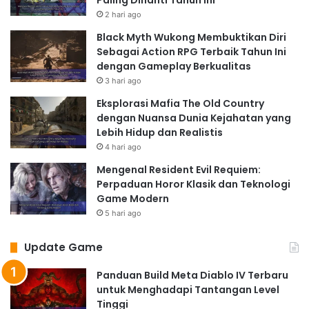
Paling Dinanti Tahun Ini
2 hari ago
Black Myth Wukong Membuktikan Diri
Sebagai Action RPG Terbaik Tahun Ini
dengan Gameplay Berkualitas
3 hari ago
Eksplorasi Mafia The Old Country
dengan Nuansa Dunia Kejahatan yang
Lebih Hidup dan Realistis
4 hari ago
Mengenal Resident Evil Requiem:
Perpaduan Horor Klasik dan Teknologi
Game Modern
5 hari ago
Update Game
Panduan Build Meta Diablo IV Terbaru
untuk Menghadapi Tantangan Level
Tinggi