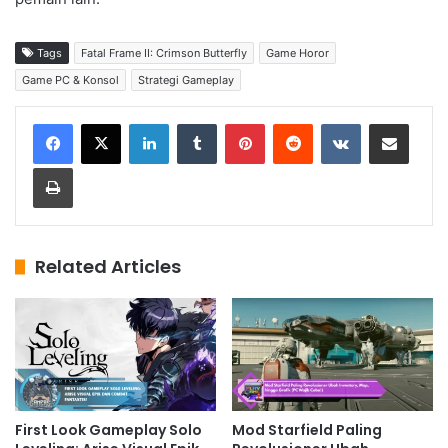
Tags
Fatal Frame II: Crimson Butterfly
Game Horor
Game PC & Konsol
Strategi Gameplay
LinkedIn
Tumblr
Pinterest
Reddit
VKontakte
Share via Email
Print
Related Articles
First Look Gameplay Solo
Mod Starfield Paling