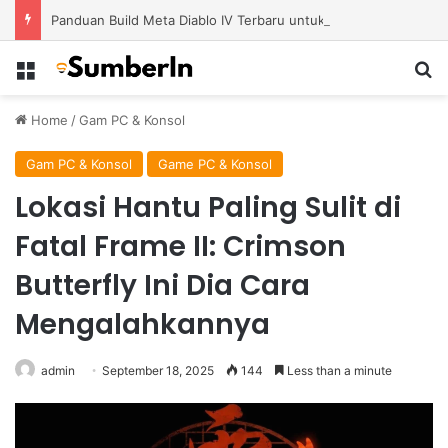
Panduan Build Meta Diablo IV Terbaru untuk Menghadapi Tantangan Level Tinggi
Menu
S
Home
/
Gam PC & Konsol
Gam PC & Konsol
Game PC & Konsol
Lokasi Hantu Paling Sulit di
Fatal Frame II: Crimson
Butterfly Ini Dia Cara
Mengalahkannya
admin
September 18, 2025
144
Less than a minute