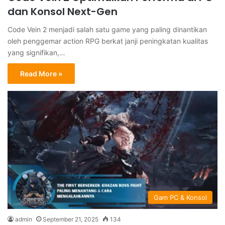
dan Konsol Next-Gen
Code Vein 2 menjadi salah satu game yang paling dinantikan
oleh penggemar action RPG berkat janji peningkatan kualitas
yang signifikan,…
Read More »
Gam PC & Konsol
admin
September 21, 2025
134