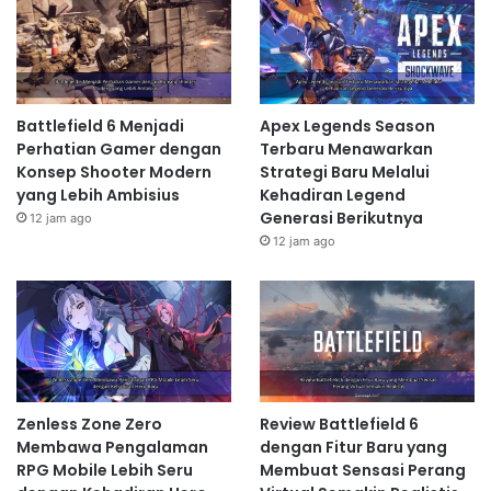
Battlefield 6 Menjadi
Apex Legends Season
Perhatian Gamer dengan
Terbaru Menawarkan
Konsep Shooter Modern
Strategi Baru Melalui
yang Lebih Ambisius
Kehadiran Legend
Generasi Berikutnya
12 jam ago
12 jam ago
Zenless Zone Zero
Review Battlefield 6
Membawa Pengalaman
dengan Fitur Baru yang
RPG Mobile Lebih Seru
Membuat Sensasi Perang