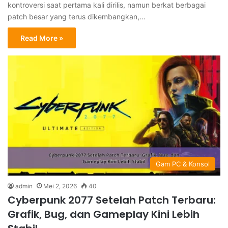
kontroversi saat pertama kali dirilis, namun berkat berbagai
patch besar yang terus dikembangkan,…
Read More »
Gam PC & Konsol
admin
Mei 2, 2026
40
Cyberpunk 2077 Setelah Patch Terbaru:
Grafik, Bug, dan Gameplay Kini Lebih