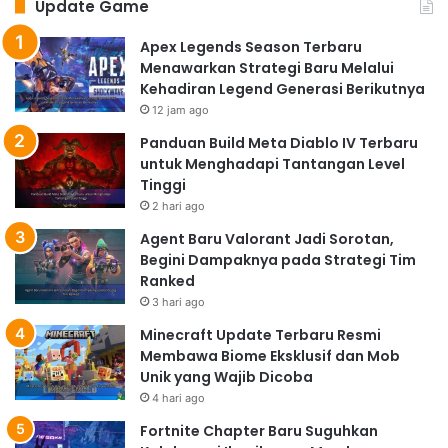
Update Game
Apex Legends Season Terbaru
Menawarkan Strategi Baru Melalui
Kehadiran Legend Generasi Berikutnya
12 jam ago
Panduan Build Meta Diablo IV Terbaru
untuk Menghadapi Tantangan Level
Tinggi
2 hari ago
Agent Baru Valorant Jadi Sorotan,
Begini Dampaknya pada Strategi Tim
Ranked
3 hari ago
Minecraft Update Terbaru Resmi
Membawa Biome Eksklusif dan Mob
Unik yang Wajib Dicoba
4 hari ago
Fortnite Chapter Baru Suguhkan