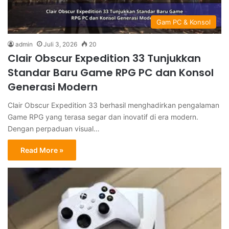
Gam PC & Konsol
admin
Juli 3, 2026
20
Clair Obscur Expedition 33 Tunjukkan
Standar Baru Game RPG PC dan Konsol
Generasi Modern
Clair Obscur Expedition 33 berhasil menghadirkan pengalaman
Game RPG yang terasa segar dan inovatif di era modern.
Dengan perpaduan visual…
Read More »