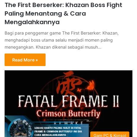
The First Berserker: Khazan Boss Fight
Paling Menantang & Cara
Mengalahkannya
Bagi para penggemar game The First Berserker: Khazan,
menghadapi boss utama selalu menjadi momen paling
menegangkan. Khazan dikenal sebagai musuh…
Read More »
Gam PC & Konsol