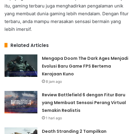
itu, gaming terbaru juga menghadirkan pengalaman unik
yang membuat dunia gaming lebih mendalam. Dengan fitur
terbaru, anda mampu merasakan sensasi bermain yang
lebih imersif.
Related Articles
Mengapa Doom The Dark Ages Menjadi
Evolusi Baru Game FPS Bertema
Kerajaan Kuno
8 jam ago
Review Battlefield 6 dengan Fitur Baru
yang Membuat Sensasi Perang Virtual
Semakin Realistis
1 hari ago
Death Stranding 2 Tampilkan