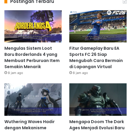
Postingan Terbaru
Mengulas Sistem Loot
Fitur Gameplay Baru EA
Baru Borderlands 4 yang
Sports FC 26 Siap
Membuat Perburuan Item
Mengubah Cara Bermain
Semakin Menarik
di Lapangan Virtual
8 jam ago
8 jam ago
Wuthering Waves Hadir
Mengapa Doom The Dark
dengan Mekanisme
Ages Menjadi Evolusi Baru