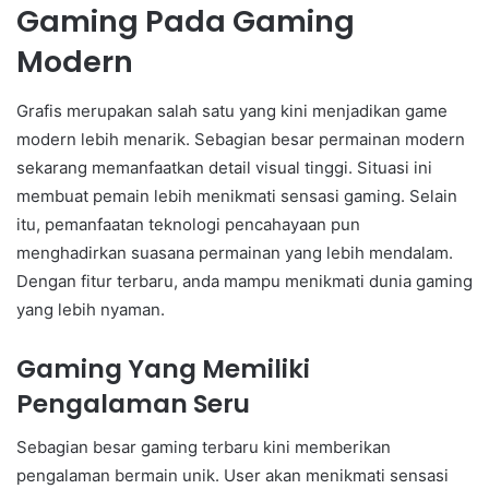
Gaming Pada Gaming
Modern
Grafis merupakan salah satu yang kini menjadikan game
modern lebih menarik. Sebagian besar permainan modern
sekarang memanfaatkan detail visual tinggi. Situasi ini
membuat pemain lebih menikmati sensasi gaming. Selain
itu, pemanfaatan teknologi pencahayaan pun
menghadirkan suasana permainan yang lebih mendalam.
Dengan fitur terbaru, anda mampu menikmati dunia gaming
yang lebih nyaman.
Gaming Yang Memiliki
Pengalaman Seru
Sebagian besar gaming terbaru kini memberikan
pengalaman bermain unik. User akan menikmati sensasi