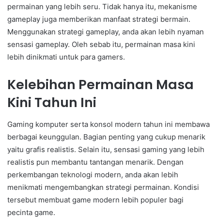
permainan yang lebih seru. Tidak hanya itu, mekanisme
gameplay juga memberikan manfaat strategi bermain.
Menggunakan strategi gameplay, anda akan lebih nyaman
sensasi gameplay. Oleh sebab itu, permainan masa kini
lebih dinikmati untuk para gamers.
Kelebihan Permainan Masa
Kini Tahun Ini
Gaming komputer serta konsol modern tahun ini membawa
berbagai keunggulan. Bagian penting yang cukup menarik
yaitu grafis realistis. Selain itu, sensasi gaming yang lebih
realistis pun membantu tantangan menarik. Dengan
perkembangan teknologi modern, anda akan lebih
menikmati mengembangkan strategi permainan. Kondisi
tersebut membuat game modern lebih populer bagi
pecinta game.