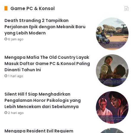
Game PC & Konsol
Death Stranding 2 Tampilkan
Perjalanan Epik dengan Mekanik Baru
yang Lebih Modern
6 jam ago
Mengapa Mafia The Old Country Layak
Masuk Daftar Game PC & Konsol Paling
Dinanti Tahun Ini
1 hari ago
Silent Hill f Siap Menghadirkan
Pengalaman Horor Psikologis yang
Lebih Mencekam dari Sebelumnya
2 hari ago
Mengapa Resident Evil Requiem