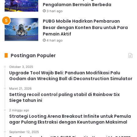
Pengalaman Bermain Berbeda
3 hari ago
PUBG Mobile Hadirkan Pembaruan
Besar dengan Konten Baru untuk Para
Pemain Aktif
4 hari ago
Postingan Populer
Oktober 3, 2025
Upgrade Tool Wajib Beli: Panduan Modifikasi Palu
Godam dan Wrecking Ball di Deconstruction Simulator
Maret 21, 2026
Setting recoil control paling stabil di Rainbow Six
Siege tahun ini
2 minggu ago
Strategi Looting Arena Breakout Infinite untuk Pemula
agar Pulang Ekstraksi dengan Keuntungan Maksimal
September 12, 2025