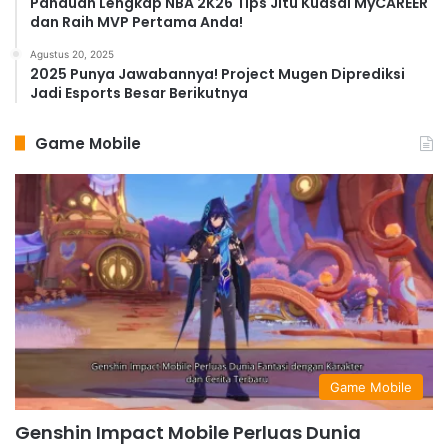
Panduan Lengkap NBA 2K26 Tips Jitu Kuasai MyCAREER
dan Raih MVP Pertama Anda!
Agustus 20, 2025
2025 Punya Jawabannya! Project Mugen Diprediksi
Jadi Esports Besar Berikutnya
Game Mobile
Game Mobile
Genshin Impact Mobile Perluas Dunia