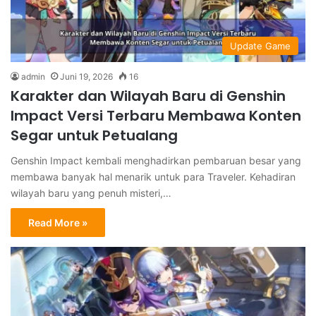
Update Game
admin
Juni 19, 2026
16
Karakter dan Wilayah Baru di Genshin
Impact Versi Terbaru Membawa Konten
Segar untuk Petualang
Genshin Impact kembali menghadirkan pembaruan besar yang
membawa banyak hal menarik untuk para Traveler. Kehadiran
wilayah baru yang penuh misteri,…
Read More »