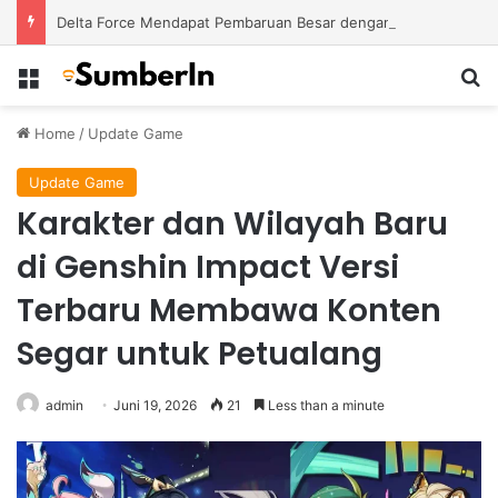
Delta Force Mendapat Pembaruan Besar dengan Map Baru dan Perubahan Gameplay Lebih Kompetitif
Menu
S
Home
/
Update Game
Update Game
Karakter dan Wilayah Baru
di Genshin Impact Versi
Terbaru Membawa Konten
Segar untuk Petualang
admin
Juni 19, 2026
21
Less than a minute