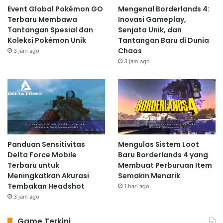
Event Global Pokémon GO
Mengenal Borderlands 4:
Terbaru Membawa
Inovasi Gameplay,
Tantangan Spesial dan
Senjata Unik, dan
Koleksi Pokémon Unik
Tantangan Baru di Dunia
Chaos
3 jam ago
3 jam ago
Panduan Sensitivitas
Mengulas Sistem Loot
Delta Force Mobile
Baru Borderlands 4 yang
Terbaru untuk
Membuat Perburuan Item
Meningkatkan Akurasi
Semakin Menarik
Tembakan Headshot
1 hari ago
3 jam ago
Game Terkini