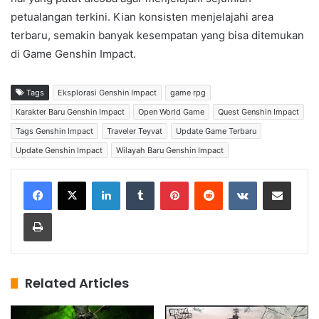
petualangan terkini. Kian konsisten menjelajahi area
terbaru, semakin banyak kesempatan yang bisa ditemukan
di Game Genshin Impact.
Tags
Eksplorasi Genshin Impact
game rpg
Karakter Baru Genshin Impact
Open World Game
Quest Genshin Impact
Tags Genshin Impact
Traveler Teyvat
Update Game Terbaru
Update Genshin Impact
Wilayah Baru Genshin Impact
LinkedIn
Tumblr
Pinterest
Reddit
VKontakte
Share via Email
Print
Related Articles