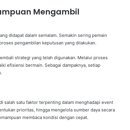
ampuan Mengambil
ang didapat dalam semalam. Semakin sering pemain
 proses pengambilan keputusan yang dilakukan.
embali strategi yang telah digunakan. Melalui proses
ki efisiensi bermain. Sebagai dampaknya, setiap
.
adi salah satu faktor terpenting dalam menghadapi event
nentukan prioritas, hingga mengelola sumber daya secara
 kemampuan membaca kondisi dengan cepat.