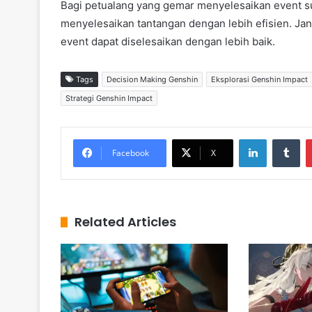
Bagi petualang yang gemar menyelesaikan event s
menyelesaikan tantangan dengan lebih efisien. Jan
event dapat diselesaikan dengan lebih baik.
Tags
Decision Making Genshin
Eksplorasi Genshin Impact
Strategi Genshin Impact
LinkedIn
Tumblr
Facebook
X
Related Articles