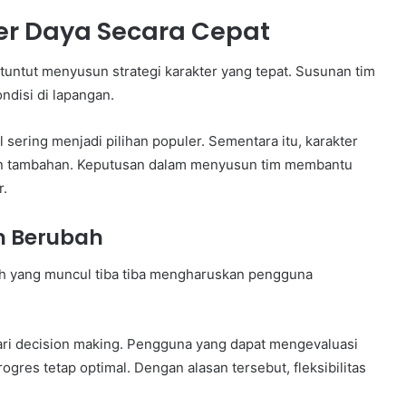
r Daya Secara Cepat
ituntut menyusun strategi karakter yang tepat. Susunan tim
disi di lapangan.
ering menjadi pilihan populer. Sementara itu, karakter
n tambahan. Keputusan dalam menyusun tim membantu
r.
n Berubah
uh yang muncul tiba tiba mengharuskan pengguna
ri decision making. Pengguna yang dapat mengevaluasi
res tetap optimal. Dengan alasan tersebut, fleksibilitas