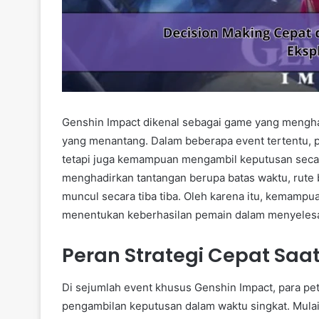
Genshin Impact dikenal sebagai game yang menghad
yang menantang. Dalam beberapa event tertentu, pe
tetapi juga kemampuan mengambil keputusan secara 
menghadirkan tantangan berupa batas waktu, rute
muncul secara tiba tiba. Oleh karena itu, kemampu
menentukan keberhasilan pemain dalam menyelesai
Peran Strategi Cepat Saat
Di sejumlah event khusus Genshin Impact, para p
pengambilan keputusan dalam waktu singkat. Mulai 