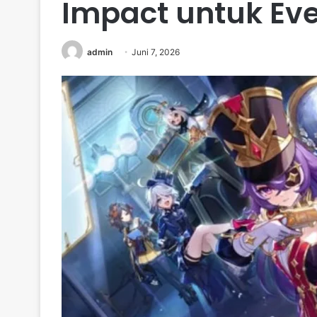
Impact untuk Eve
admin
Juni 7, 2026