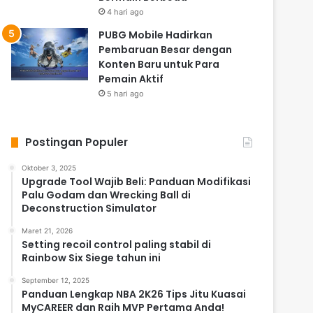
4 hari ago
PUBG Mobile Hadirkan
Pembaruan Besar dengan
Konten Baru untuk Para
Pemain Aktif
5 hari ago
Postingan Populer
Oktober 3, 2025
Upgrade Tool Wajib Beli: Panduan Modifikasi
Palu Godam dan Wrecking Ball di
Deconstruction Simulator
Maret 21, 2026
Setting recoil control paling stabil di
Rainbow Six Siege tahun ini
September 12, 2025
Panduan Lengkap NBA 2K26 Tips Jitu Kuasai
MyCAREER dan Raih MVP Pertama Anda!