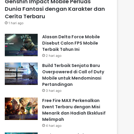
Genshin Impact Mobile Perluas
Dunia Fantasi dengan Karakter dan
Cerita Terbaru
1 hari ago
Alasan Delta Force Mobile
Disebut Calon FPS Mobile
Terbaik Tahun Ini
2 hari ago
Build Terbaik Senjata Baru
Overpowered di Call of Duty
Mobile untuk Mendominasi
Pertandingan
3 hari ago
Free Fire MAX Perkenalkan
Event Terbaru dengan Misi
Menarik dan Hadiah Eksklusif
Melimpah
4 hari ago