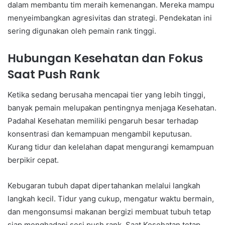
dalam membantu tim meraih kemenangan. Mereka mampu
menyeimbangkan agresivitas dan strategi. Pendekatan ini
sering digunakan oleh pemain rank tinggi.
Hubungan Kesehatan dan Fokus
Saat Push Rank
Ketika sedang berusaha mencapai tier yang lebih tinggi,
banyak pemain melupakan pentingnya menjaga Kesehatan.
Padahal Kesehatan memiliki pengaruh besar terhadap
konsentrasi dan kemampuan mengambil keputusan.
Kurang tidur dan kelelahan dapat mengurangi kemampuan
berpikir cepat.
Kebugaran tubuh dapat dipertahankan melalui langkah
langkah kecil. Tidur yang cukup, mengatur waktu bermain,
dan mengonsumsi makanan bergizi membuat tubuh tetap
siap menghadapi sesi push rank. Saat Kesehatan tetap