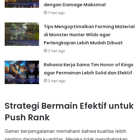
dengan Damage Maksimal
1 hari ago
Tips Mengoptimalkan Farming Material
di Monster Hunter Wilds agar
Perlengkapan Lebih Mudah Dibuat
2 hari ago
Rahasia Kerja Sama Tim Honor of Kings
agar Permainan Lebih Solid dan Efektif
3 hari ago
Strategi Bermain Efektif untuk
Push Rank
Gamer berpengalaman memahami bahwa kualitas lebih
penting daripada kuantitas. Mereka tidak menghabiskan