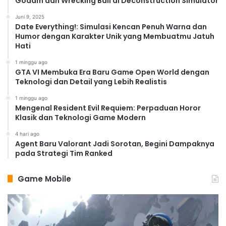
Godam dan Wrecking Ball di Deconstruction Simulator
Juni 9, 2025
Date Everything!: Simulasi Kencan Penuh Warna dan
Humor dengan Karakter Unik yang Membuatmu Jatuh
Hati
1 minggu ago
GTA VI Membuka Era Baru Game Open World dengan
Teknologi dan Detail yang Lebih Realistis
1 minggu ago
Mengenal Resident Evil Requiem: Perpaduan Horor
Klasik dan Teknologi Game Modern
4 hari ago
Agent Baru Valorant Jadi Sorotan, Begini Dampaknya
pada Strategi Tim Ranked
Game Mobile