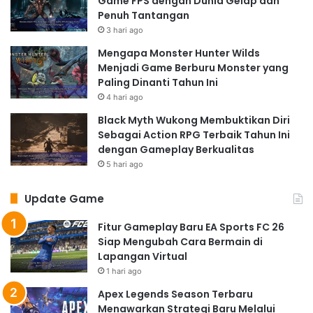
Game FPS dengan Dunia Gelap dan
Penuh Tantangan
3 hari ago
Mengapa Monster Hunter Wilds
Menjadi Game Berburu Monster yang
Paling Dinanti Tahun Ini
4 hari ago
Black Myth Wukong Membuktikan Diri
Sebagai Action RPG Terbaik Tahun Ini
dengan Gameplay Berkualitas
5 hari ago
Update Game
Fitur Gameplay Baru EA Sports FC 26
Siap Mengubah Cara Bermain di
Lapangan Virtual
1 hari ago
Apex Legends Season Terbaru
Menawarkan Strategi Baru Melalui