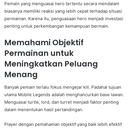
Pemain yang menguasai hero tertentu secara mendalam
biasanya memiliki reaksi yang lebih cepat terhadap situasi
permainan. Karena itu, penguasaan hero menjadi investasi
penting untuk perkembangan kemampuan bermain.
Memahami Objektif
Permainan untuk
Meningkatkan Peluang
Menang
Banyak pemain terlalu fokus mengejar kill. Padahal tujuan
utama Mobile Legends adalah menghancurkan base lawan.
Menguasai turtle, lord, dan turret menjadi faktor penting
dalam menentukan hasil pertandingan.
Player dengan pemahaman objektif yang baik lebih efektif