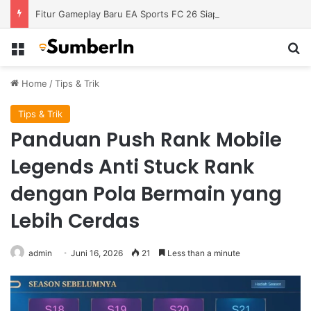
Fitur Gameplay Baru EA Sports FC 26 Siap Mengubah Cara Bermain di Lapangan Virtual
Menu
S
Home
/
Tips & Trik
Tips & Trik
Panduan Push Rank Mobile
Legends Anti Stuck Rank
dengan Pola Bermain yang
Lebih Cerdas
admin
Juni 16, 2026
21
Less than a minute