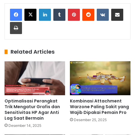
LinkedIn
Tumblr
Pinterest
Reddit
VKontakte
Share via Email
Print
Related Articles
Optimalisasi Perangkat
Kombinasi Attachment
Trik Mengatur Grafis dan
Warzone Paling Sakit yang
Sensitivitas HP Agar Anti
Wajib Dipakai Pemain Pro
Lag Saat Bermain
Desember 25, 2025
Desember 14, 2025