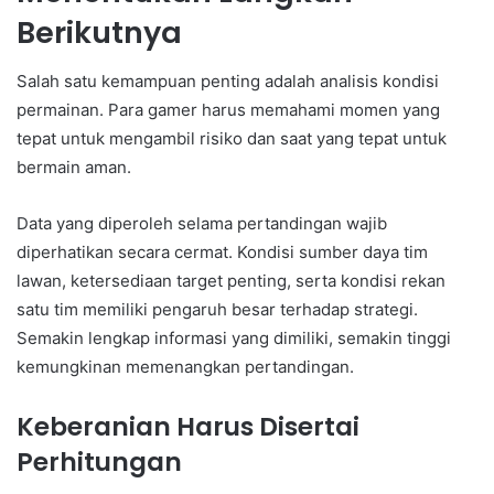
Berikutnya
Salah satu kemampuan penting adalah analisis kondisi
permainan. Para gamer harus memahami momen yang
tepat untuk mengambil risiko dan saat yang tepat untuk
bermain aman.
Data yang diperoleh selama pertandingan wajib
diperhatikan secara cermat. Kondisi sumber daya tim
lawan, ketersediaan target penting, serta kondisi rekan
satu tim memiliki pengaruh besar terhadap strategi.
Semakin lengkap informasi yang dimiliki, semakin tinggi
kemungkinan memenangkan pertandingan.
Keberanian Harus Disertai
Perhitungan