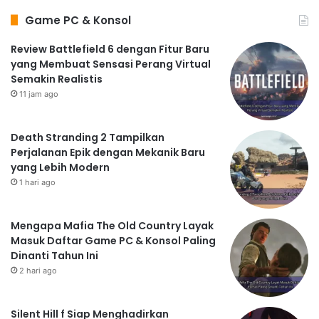
Game PC & Konsol
Review Battlefield 6 dengan Fitur Baru
yang Membuat Sensasi Perang Virtual
Semakin Realistis
11 jam ago
Death Stranding 2 Tampilkan
Perjalanan Epik dengan Mekanik Baru
yang Lebih Modern
1 hari ago
Mengapa Mafia The Old Country Layak
Masuk Daftar Game PC & Konsol Paling
Dinanti Tahun Ini
2 hari ago
Silent Hill f Siap Menghadirkan