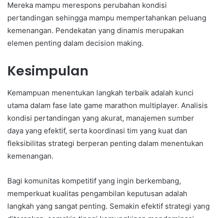
Mereka mampu merespons perubahan kondisi
pertandingan sehingga mampu mempertahankan peluang
kemenangan. Pendekatan yang dinamis merupakan
elemen penting dalam decision making.
Kesimpulan
Kemampuan menentukan langkah terbaik adalah kunci
utama dalam fase late game marathon multiplayer. Analisis
kondisi pertandingan yang akurat, manajemen sumber
daya yang efektif, serta koordinasi tim yang kuat dan
fleksibilitas strategi berperan penting dalam menentukan
kemenangan.
Bagi komunitas kompetitif yang ingin berkembang,
memperkuat kualitas pengambilan keputusan adalah
langkah yang sangat penting. Semakin efektif strategi yang