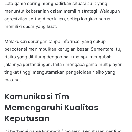
Late game sering menghadirkan situasi sulit yang
menuntut keberanian dalam memilih strategi. Walaupun
agresivitas sering diperlukan, setiap langkah harus
memiliki dasar yang kuat.
Melakukan serangan tanpa informasi yang cukup
berpotensi menimbulkan kerugian besar. Sementara itu,
risiko yang dihitung dengan baik mampu mengubah
jalannya pertandingan. Inilah mengapa game multiplayer
tingkat tinggi mengutamakan pengelolaan risiko yang
matang.
Komunikasi Tim
Memengaruhi Kualitas
Keputusan
Di berbagai game kompetitif modern, keputusan penting