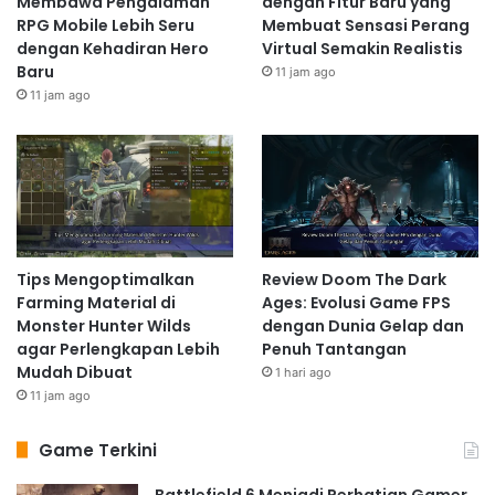
Membawa Pengalaman
dengan Fitur Baru yang
RPG Mobile Lebih Seru
Membuat Sensasi Perang
dengan Kehadiran Hero
Virtual Semakin Realistis
Baru
11 jam ago
11 jam ago
Tips Mengoptimalkan
Review Doom The Dark
Farming Material di
Ages: Evolusi Game FPS
Monster Hunter Wilds
dengan Dunia Gelap dan
agar Perlengkapan Lebih
Penuh Tantangan
Mudah Dibuat
1 hari ago
11 jam ago
Game Terkini
Battlefield 6 Menjadi Perhatian Gamer