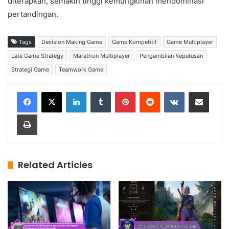
diterapkan, semakin tinggi kemungkinan mendominasi
pertandingan.
Tags
Decision Making Game
Game Kompetitif
Game Multiplayer
Late Game Strategy
Marathon Multiplayer
Pengambilan Keputusan
Strategi Game
Teamwork Game
LinkedIn
Tumblr
Pinterest
Reddit
VKontakte
Share via Email
Print
Related Articles