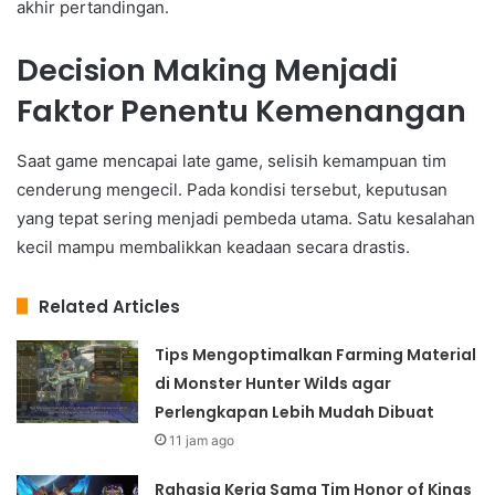
akhir pertandingan.
Decision Making Menjadi
Faktor Penentu Kemenangan
Saat game mencapai late game, selisih kemampuan tim
cenderung mengecil. Pada kondisi tersebut, keputusan
yang tepat sering menjadi pembeda utama. Satu kesalahan
kecil mampu membalikkan keadaan secara drastis.
Related Articles
Tips Mengoptimalkan Farming Material
di Monster Hunter Wilds agar
Perlengkapan Lebih Mudah Dibuat
11 jam ago
Rahasia Kerja Sama Tim Honor of Kings