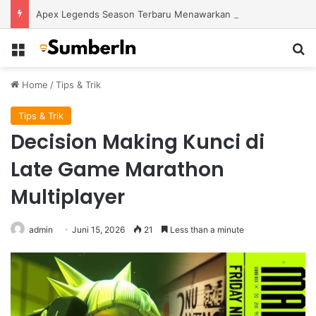
Apex Legends Season Terbaru Menawarkan Strategi Baru Melalui Kehadiran Legend Generasi Berikutnya
Menu
S
Home
/
Tips & Trik
Tips & Trik
Decision Making Kunci di
Late Game Marathon
Multiplayer
admin
Juni 15, 2026
21
Less than a minute