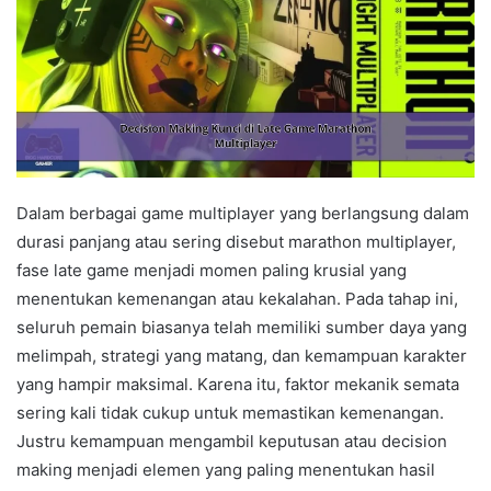
Dalam berbagai game multiplayer yang berlangsung dalam
durasi panjang atau sering disebut marathon multiplayer,
fase late game menjadi momen paling krusial yang
menentukan kemenangan atau kekalahan. Pada tahap ini,
seluruh pemain biasanya telah memiliki sumber daya yang
melimpah, strategi yang matang, dan kemampuan karakter
yang hampir maksimal. Karena itu, faktor mekanik semata
sering kali tidak cukup untuk memastikan kemenangan.
Justru kemampuan mengambil keputusan atau decision
making menjadi elemen yang paling menentukan hasil