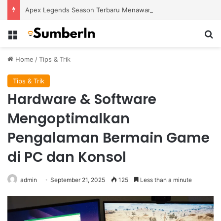
Apex Legends Season Terbaru Menawarkan Strategi Baru Melalui Kehadiran Legend Generasi Berikutnya
Menu
S
Home
/
Tips & Trik
Tips & Trik
Hardware & Software
Mengoptimalkan
Pengalaman Bermain Game
di PC dan Konsol
admin
September 21, 2025
125
Less than a minute