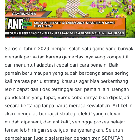
Saros di tahun 2026 menjadi salah satu game yang banyak
menarik perhatian karena gameplay-nya yang kompetitif
dan menuntut adaptasi cepat dari para pemain. Baik
pemain baru maupun yang sudah berpengalaman sering
kali merasa perlu strategi khusus agar bisa berkembang
lebih cepat dan tidak tertinggal dari pemain lain. Dengan
pendekatan yang tepat, Saros sebenarnya bisa dipelajari
secara bertahap tanpa harus merasa kewalahan. Artikel ini
akan mengulas berbagai strategi efektif yang relevan,
mudah dipahami, dan aplikatif, sehingga proses belajar
terasa lebih ringan sekaligus menyenangkan. Seluruh
pembahasan juga diselaraskan dengan tren SEPUTAR