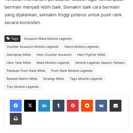
bermain menjadi lebih baik. Semakin baik cara bermain
yang dijalankan, semakin tinggi potensi untuk push rank
secara konsisten.
Tags
Assassin Meta Mobile Legends
Counter Assassin Mobile Legends
Game Mobile Legends
Gameplay Mlbb
Hero Counter Assassin
Hero Fighter Mlbb
Hero Tank Mlbb
Meta Mobile Legends
Mobile Legends Season Terbaru
Panduan Push Rank Mlbb
Push Rank Mobile Legends
Ranked Match Mlbb
Strategi Mlbb
Tags Mobile Legends
Tips Mobile Legends
LinkedIn
Tumblr
Pinterest
Reddit
VKontakte
Share via Email
Print