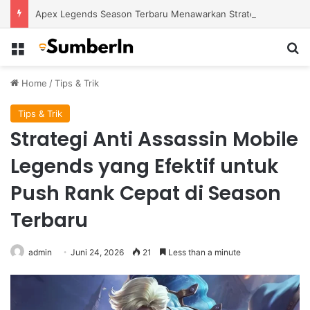
Apex Legends Season Terbaru Menawarkan Strategi Baru Melalui Kehadiran Legend Generasi Berikutnya
Menu
S
Home
/
Tips & Trik
Tips & Trik
Strategi Anti Assassin Mobile
Legends yang Efektif untuk
Push Rank Cepat di Season
Terbaru
admin
Juni 24, 2026
21
Less than a minute