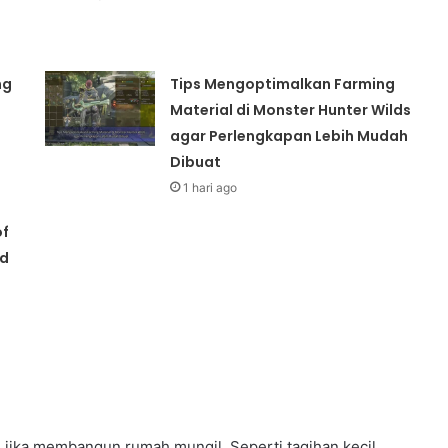
ng
Tips Mengoptimalkan Farming
Material di Monster Hunter Wilds
l
agar Perlengkapan Lebih Mudah
Dibuat
1 hari ago
of
id
jika membangun rumah mungil. Seperti tagihan kecil