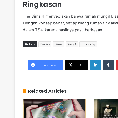
Ringkasan
The Sims 4 menyediakan bahwa rumah mungil bisa j
Dengan konsep benar, setiap ruang rumah tiny aka
dalam TS4, karena hasilnya pasti berkesan.
Tags
Desain
Game
Sims4
TinyLiving
LinkedIn
Tumblr
Facebook
X
Related Articles