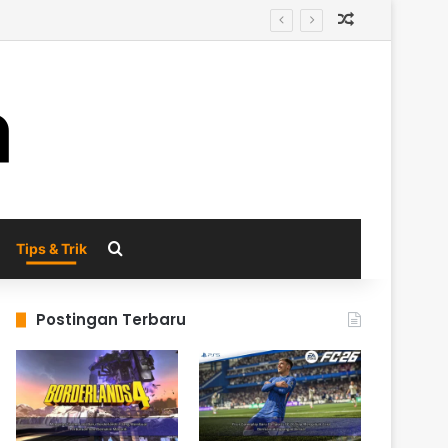
Random Arti
al
Search for
Tips & Trik
Postingan Terbaru