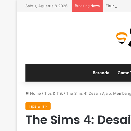
Sabtu, Agustus 8 2026
Breaking News
Fitur Gamepla
Beranda
Game T
Home
/
Tips & Trik
/
The Sims 4: Desain Ajaib: Membang
Tips & Trik
The Sims 4: Desai