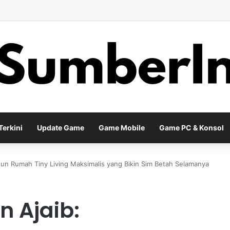
y Baru EA Sports FC 26 Siap Mengubah Cara Bermain di Lapangan Virtu
erkini
Update Game
Game Mobile
Game PC & Konsol
un Rumah Tiny Living Maksimalis yang Bikin Sim Betah Selamanya
n Ajaib: