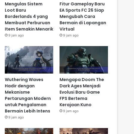
Mengulas Sistem
Fitur Gameplay Baru
Loot Baru
EA Sports FC 26 Siap
Borderlands 4 yang
Mengubah Cara
Membuat Perburuan
Bermain di Lapangan
Item Semakin Menarik
Virtual
9 jam ago
9 jam ago
Wuthering Waves
Mengapa Doom The
Hadir dengan
Dark Ages Menjadi
Mekanisme
Evolusi Baru Game
Pertarungan Modern
FPS Bertema
untuk Pengalaman
Kerajaan Kuno
Bermain Lebih Intens
9 jam ago
9 jam ago