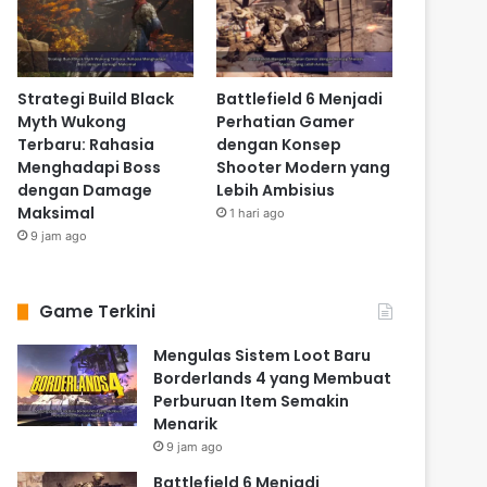
Strategi Build Black
Battlefield 6 Menjadi
Myth Wukong
Perhatian Gamer
Terbaru: Rahasia
dengan Konsep
Menghadapi Boss
Shooter Modern yang
dengan Damage
Lebih Ambisius
Maksimal
1 hari ago
9 jam ago
Game Terkini
Mengulas Sistem Loot Baru
Borderlands 4 yang Membuat
Perburuan Item Semakin
Menarik
9 jam ago
Battlefield 6 Menjadi