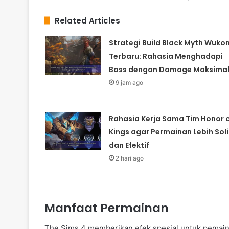
Related Articles
Strategi Build Black Myth Wuko
Terbaru: Rahasia Menghadapi
Boss dengan Damage Maksima
9 jam ago
Rahasia Kerja Sama Tim Honor 
Kings agar Permainan Lebih Sol
dan Efektif
2 hari ago
Manfaat Permainan
The Sims 4 memberikan efek spesial untuk pemain 