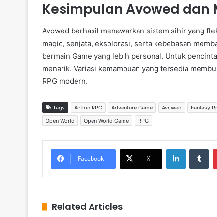
Kesimpulan Avowed dan M
Avowed berhasil menawarkan sistem sihir yang flek
magic, senjata, eksplorasi, serta kebebasan mem
bermain Game yang lebih personal. Untuk pencint
menarik. Variasi kemampuan yang tersedia membua
RPG modern.
Tags
Action RPG
Adventure Game
Avowed
Fantasy R
Open World
Open World Game
RPG
LinkedIn
Tumblr
Facebook
X
Related Articles