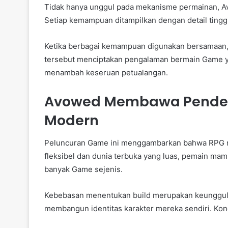
Tidak hanya unggul pada mekanisme permainan, A
Setiap kemampuan ditampilkan dengan detail tingg
Ketika berbagai kemampuan digunakan bersamaan, t
tersebut menciptakan pengalaman bermain Game yan
menambah keseruan petualangan.
Avowed Membawa Pendeka
Modern
Peluncuran Game ini menggambarkan bahwa RPG mo
fleksibel dan dunia terbuka yang luas, pemain m
banyak Game sejenis.
Kebebasan menentukan build merupakan keunggulan
membangun identitas karakter mereka sendiri. Kon