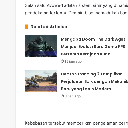
Salah satu Avowed adalah sistem sihir yang dinami
pendekatan tertentu. Pemain bisa memadukan bany
Related Articles
Mengapa Doom The Dark Ages
Menjadi Evolusi Baru Game FPS
Bertema Kerajaan Kuno
18 jam ago
Death Stranding 2 Tampilkan
Perjalanan Epik dengan Mekani
Baru yang Lebih Modern
3 hari ago
Kebebasan tersebut memberikan pengalaman berma