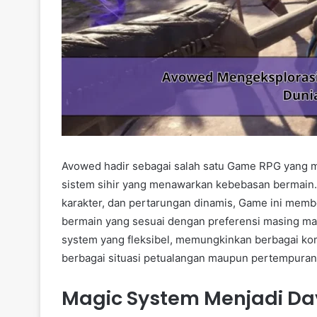
Avowed hadir sebagai salah satu Game RPG yang me
sistem sihir yang menawarkan kebebasan bermain.
karakter, dan pertarungan dinamis, Game ini mem
bermain yang sesuai dengan preferensi masing mas
system yang fleksibel, memungkinkan berbagai ko
berbagai situasi petualangan maupun pertempuran
Magic System Menjadi Da