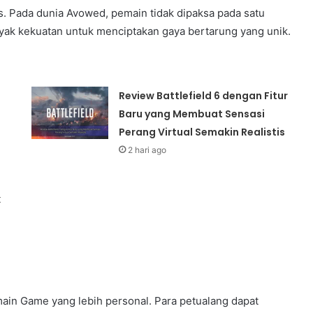
s. Pada dunia Avowed, pemain tidak dipaksa pada satu
ak kekuatan untuk menciptakan gaya bertarung yang unik.
Review Battlefield 6 dengan Fitur
Baru yang Membuat Sensasi
Perang Virtual Semakin Realistis
2 hari ago
k
in Game yang lebih personal. Para petualang dapat