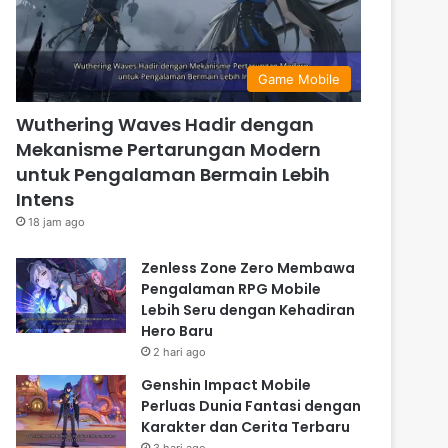
Game Mobile
Wuthering Waves Hadir dengan
Mekanisme Pertarungan Modern
untuk Pengalaman Bermain Lebih
Intens
18 jam ago
Zenless Zone Zero Membawa
Pengalaman RPG Mobile
Lebih Seru dengan Kehadiran
Hero Baru
2 hari ago
Genshin Impact Mobile
Perluas Dunia Fantasi dengan
Karakter dan Cerita Terbaru
3 hari ago