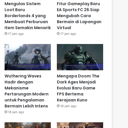
Mengulas Sistem
Fitur Gameplay Baru
Loot Baru
EA Sports FC 26 Siap
Borderlands 4 yang
Mengubah Cara
Membuat Perburuan
Bermain di Lapangan
Item Semakin Menarik
Virtual
17 jam ago
17 jam ago
Wuthering Waves
Mengapa Doom The
Hadir dengan
Dark Ages Menjadi
Mekanisme
Evolusi Baru Game
Pertarungan Modern
FPS Bertema
untuk Pengalaman
Kerajaan Kuno
Bermain Lebih Intens
18 jam ago
18 jam ago