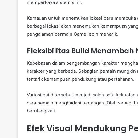
memperkaya sistem sihir.
Kemauan untuk menemukan lokasi baru membuka ak
berbagai lokasi akan menemukan kemampuan yang 
pengalaman bermain Game lebih menarik.
Fleksibilitas Build Menambah N
Kebebasan dalam pengembangan karakter menghad
karakter yang berbeda. Sebagian pemain mungkin me
tertarik kemampuan pendukung atau pertahanan.
Variasi build tersebut menjadi salah satu kekuat
cara pemain menghadapi tantangan. Oleh sebab it
berulang kali.
Efek Visual Mendukung 