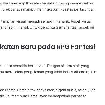
vowed menampilkan efek visual sihir yang mengesankan.
i. Efek cahaya mampu meningkatkan kualitas pertarungan.
ampilan visual menjadi semakin menarik. Aspek visual
g lebih imersif. Untuk pencinta Game fantasi, aspek ini
tan Baru pada RPG Fantasi
dern semakin berinovasi. Dengan sistem sihir yang
ampu merasakan pengalaman yang lebih bebas dibandingkan
 utama. Pemain tak hanya menjelajahi dunia, tetapi juga
disi ini membuat Game layak mendapatkan perhatian.