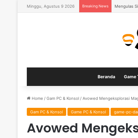
Minggu, Agustus 9 2026
Breaking News
Fitur Gamep
Beranda
Game T
Home
/
Gam PC & Konsol
/
Avowed Mengeksplorasi Magi
Gam PC & Konsol
Game PC & Konsol
game-pc-da
Avowed Mengeksp