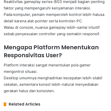
Reaktivitas gameplay series-BG3 menjadi bagian-penting
faktor yang mempengaruhi kenyamanan interaksi.
Pada komputer, pemain memperoleh kontrol lebih-halusa
detail karena alat-pointer serta kontroler-PC.
Walau di console, nuansa gameplay lebih-santai intuitif
sebab penyesuaian controller yang-semakin responsif.
Mengapa Platform Menentukan
Responsivitas User?
Platform interaksi sangat menentukan pola gamer
mengontrol situasi.
Desktop umumnya menghadirkan kecepatan lebih-stabil
cekatan, sementara konsol lebih-natural menyediakan
gerakan halus dan konsisten.
Related Articles