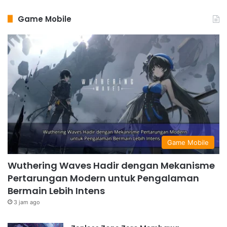
Game Mobile
Game Mobile
Wuthering Waves Hadir dengan Mekanisme
Pertarungan Modern untuk Pengalaman
Bermain Lebih Intens
3 jam ago