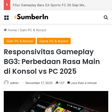
Fitur Gameplay Baru EA Sports FC 26 Siap Mengubah Cara Bermain di Lapangan Virtual
Menu
S
Home
/
Gam PC & Konsol
Gam PC & Konsol
Game PC & Konsol
Responsivitas Gameplay
BG3: Perbedaan Rasa Main
di Konsol vs PC 2025
admin
November 17, 2025
137
Less than a minute