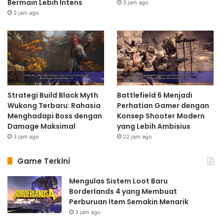
Bermain Lebih Intens
3 jam ago
3 jam ago
Strategi Build Black Myth
Battlefield 6 Menjadi
Wukong Terbaru: Rahasia
Perhatian Gamer dengan
Menghadapi Boss dengan
Konsep Shooter Modern
Damage Maksimal
yang Lebih Ambisius
3 jam ago
22 jam ago
Game Terkini
Mengulas Sistem Loot Baru
Borderlands 4 yang Membuat
Perburuan Item Semakin Menarik
3 jam ago