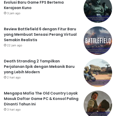
Evolusi Baru Game FPS Bertema
Kerajaan Kuno
3 jam ago
Review Battlefield 6 dengan Fitur Baru
yang Membuat Sensasi Perang Virtual
Semakin Realistis
22 jam ago
Death Stranding 2 Tampilkan
Perjalanan Epik dengan Mekanik Baru
yang Lebih Modern
2 hari ago
Mengapa Mafia The Old Country Layak
Masuk Daftar Game PC & Konsol Paling
Dinanti Tahun Ini
3 hari ago