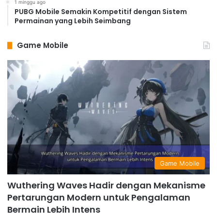
1 minggu ago
dan sinematik. Meskipun gaya grafisnya tidak
PUBG Mobile Semakin Kompetitif dengan Sistem
Permainan yang Lebih Seimbang
sepenuhnya realistis, detail lingkungan dan
karakternya sangat mengesankan, dan menciptakan
Game Mobile
suasana yang atmosferik.
9. Resident Evil Village
Resident Evil Village
menawarkan grafik yang
realistis dan detail, terutama dalam hal karakter dan
lingkungan. Ekspresi wajah karakter yang sangat detail
dan efek pencahayaan yang dramatis menambah
kesan mencekam pada game ini.
10. Forza Horizon 5
Forza Horizon 5
menampilkan grafik yang sangat
Game Mobile
detail dan realistis, khususnya dalam hal rendering
mobil dan lingkungan. Detail mobil yang sangat akurat
Wuthering Waves Hadir dengan Mekanisme
Pertarungan Modern untuk Pengalaman
dan efek cuaca yang dinamis membuat pengalaman
Bermain Lebih Intens
balap terasa sangat nyata.