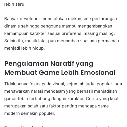
lebih seru.
Banyak developer menciptakan mekanisme pertarungan
dinamis sehingga pengguna mampu mengembangkan
kemampuan karakter sesuai preferensi masing masing.
Selain itu, musik latar pun menambah suasana permainan
menjadi lebih hidup.
Pengalaman Naratif yang
Membuat Game Lebih Emosional
Tidak hanya fokus pada visual, sejumlah judul populer juga
menawarkan narasi mendalam yang berhasil menjadikan
gamer lebih terhubung dengan karakter. Cerita yang kuat
merupakan salah satu faktor penting mengapa game
modern semakin populer.