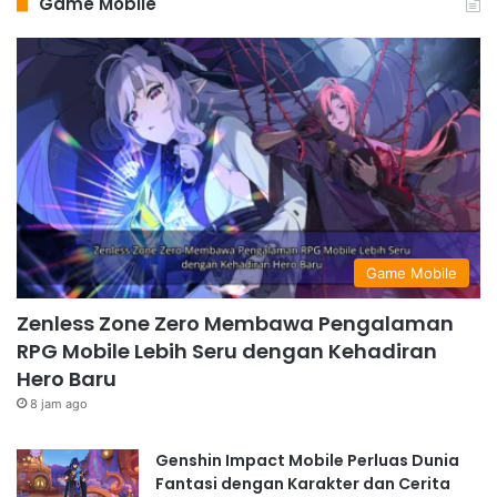
Game Mobile
Game Mobile
Zenless Zone Zero Membawa Pengalaman
RPG Mobile Lebih Seru dengan Kehadiran
Hero Baru
8 jam ago
Genshin Impact Mobile Perluas Dunia
Fantasi dengan Karakter dan Cerita