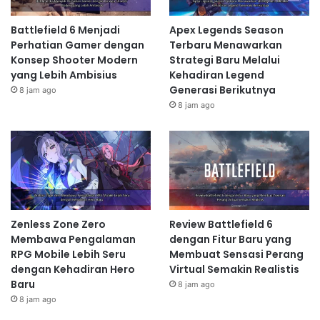
Battlefield 6 Menjadi
Apex Legends Season
Perhatian Gamer dengan
Terbaru Menawarkan
Konsep Shooter Modern
Strategi Baru Melalui
yang Lebih Ambisius
Kehadiran Legend
Generasi Berikutnya
8 jam ago
8 jam ago
Zenless Zone Zero
Review Battlefield 6
Membawa Pengalaman
dengan Fitur Baru yang
RPG Mobile Lebih Seru
Membuat Sensasi Perang
dengan Kehadiran Hero
Virtual Semakin Realistis
Baru
8 jam ago
8 jam ago