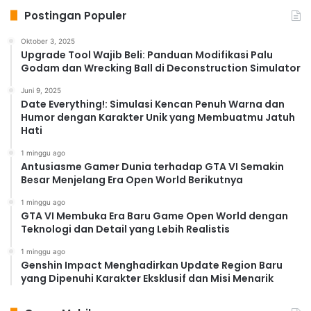
Postingan Populer
Oktober 3, 2025
Upgrade Tool Wajib Beli: Panduan Modifikasi Palu
Godam dan Wrecking Ball di Deconstruction Simulator
Juni 9, 2025
Date Everything!: Simulasi Kencan Penuh Warna dan
Humor dengan Karakter Unik yang Membuatmu Jatuh
Hati
1 minggu ago
Antusiasme Gamer Dunia terhadap GTA VI Semakin
Besar Menjelang Era Open World Berikutnya
1 minggu ago
GTA VI Membuka Era Baru Game Open World dengan
Teknologi dan Detail yang Lebih Realistis
1 minggu ago
Genshin Impact Menghadirkan Update Region Baru
yang Dipenuhi Karakter Eksklusif dan Misi Menarik