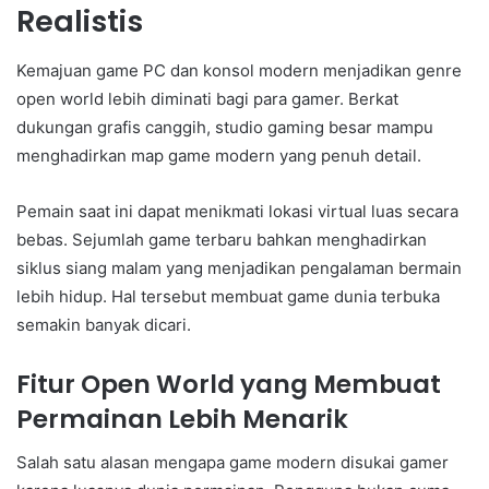
Realistis
Kemajuan game PC dan konsol modern menjadikan genre
open world lebih diminati bagi para gamer. Berkat
dukungan grafis canggih, studio gaming besar mampu
menghadirkan map game modern yang penuh detail.
Pemain saat ini dapat menikmati lokasi virtual luas secara
bebas. Sejumlah game terbaru bahkan menghadirkan
siklus siang malam yang menjadikan pengalaman bermain
lebih hidup. Hal tersebut membuat game dunia terbuka
semakin banyak dicari.
Fitur Open World yang Membuat
Permainan Lebih Menarik
Salah satu alasan mengapa game modern disukai gamer