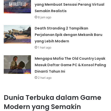
yang Membuat Sensasi Perang Virtual
Semakin Realistis
8 jam ago
Death Stranding 2 Tampilkan
Perjalanan Epik dengan Mekanik Baru
yang Lebih Modern
1 hari ago
Mengapa Mafia The Old Country Layak
Masuk Daftar Game PC & Konsol Paling
Dinanti Tahun Ini
2 hari ago
Dunia Terbuka dalam Game
Modern yang Semakin