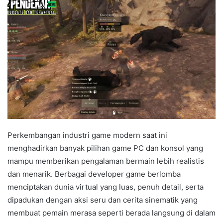
Perkembangan industri game modern saat ini
menghadirkan banyak pilihan game PC dan konsol yang
mampu memberikan pengalaman bermain lebih realistis
dan menarik. Berbagai developer game berlomba
menciptakan dunia virtual yang luas, penuh detail, serta
dipadukan dengan aksi seru dan cerita sinematik yang
membuat pemain merasa seperti berada langsung di dalam