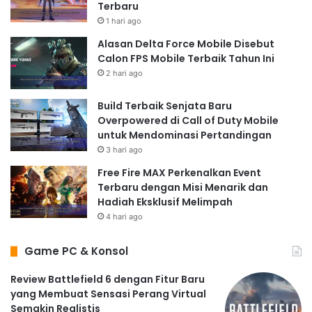
Terbaru
1 hari ago
Alasan Delta Force Mobile Disebut
Calon FPS Mobile Terbaik Tahun Ini
2 hari ago
Build Terbaik Senjata Baru
Overpowered di Call of Duty Mobile
untuk Mendominasi Pertandingan
3 hari ago
Free Fire MAX Perkenalkan Event
Terbaru dengan Misi Menarik dan
Hadiah Eksklusif Melimpah
4 hari ago
Game PC & Konsol
Review Battlefield 6 dengan Fitur Baru
yang Membuat Sensasi Perang Virtual
Semakin Realistis