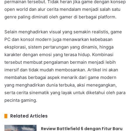
permainan tersebut. Tidak heran jika game dengan konsep
open world dan alur cerita mendalam menjadi salah satu
genre paling diminati oleh gamer di berbagai platform.
Selain menghadirkan visual yang semakin realistis, game
PC dan konsol modern juga menawarkan kebebasan
eksplorasi, sistem pertarungan yang dinamis, hingga
karakter dengan emosi yang terasa hidup. Kombinasi
tersebut membuat pengalaman bermain menjadi lebih
imersif dan tidak mudah membosankan. Artikel ini akan
membahas berbagai aspek menarik dari game modern
yang menghadirkan dunia terbuka, aksi menegangkan,
serta cerita sinematik yang layak untuk diketahui oleh para
pecinta gaming.
Related Articles
Review Battlefield 6 dengan Fitur Baru