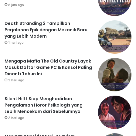
8 jam ago
Death Stranding 2 Tampilkan
Perjalanan Epik dengan Mekanik Baru
yang Lebih Modern
1 hari ago
Mengapa Mafia The Old Country Layak
Masuk Daftar Game PC & Konsol Paling
Dinanti Tahun Ini
2 hari ago
Silent Hill f Siap Menghadirkan
Pengalaman Horor Psikologis yang
Lebih Mencekam dari Sebelumnya
3 hari ago