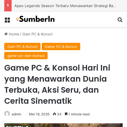
Apex Legends Season Terbaru Menawarkan Strategi Baru Melalui Kehadiran Legend Generasi Berikutnya
Menu
S
Home
/
Gam PC & Konsol
Gam PC & Konsol
Game PC & Konsol
game-pc-dan-konsol
Game PC & Konsol Hari Ini
yang Menawarkan Dunia
Terbuka, Aksi Seru, dan
Cerita Sinematik
admin
Mei 19, 2026
34
1 minute read