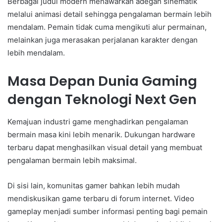
Berbagai judul modern menawarkan adegan sinematik
melalui animasi detail sehingga pengalaman bermain lebih
mendalam. Pemain tidak cuma mengikuti alur permainan,
melainkan juga merasakan perjalanan karakter dengan
lebih mendalam.
Masa Depan Dunia Gaming
dengan Teknologi Next Gen
Kemajuan industri game menghadirkan pengalaman
bermain masa kini lebih menarik. Dukungan hardware
terbaru dapat menghasilkan visual detail yang membuat
pengalaman bermain lebih maksimal.
Di sisi lain, komunitas gamer bahkan lebih mudah
mendiskusikan game terbaru di forum internet. Video
gameplay menjadi sumber informasi penting bagi pemain