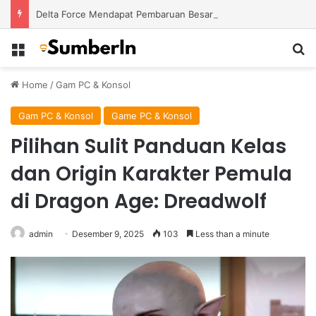
Delta Force Mendapat Pembaruan Besar dengan Map Baru dan Perubahan Gameplay Lebih Kompetitif
Menu
S
Home
/
Gam PC & Konsol
Gam PC & Konsol
Game PC & Konsol
Pilihan Sulit Panduan Kelas
dan Origin Karakter Pemula
di Dragon Age: Dreadwolf
admin
Desember 9, 2025
103
Less than a minute