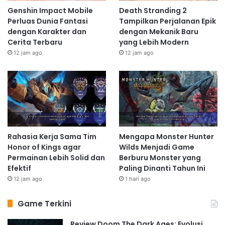
Genshin Impact Mobile
Death Stranding 2
Perluas Dunia Fantasi
Tampilkan Perjalanan Epik
dengan Karakter dan
dengan Mekanik Baru
Cerita Terbaru
yang Lebih Modern
12 jam ago
12 jam ago
Rahasia Kerja Sama Tim
Mengapa Monster Hunter
Honor of Kings agar
Wilds Menjadi Game
Permainan Lebih Solid dan
Berburu Monster yang
Efektif
Paling Dinanti Tahun Ini
12 jam ago
1 hari ago
Game Terkini
Review Doom The Dark Ages: Evolusi