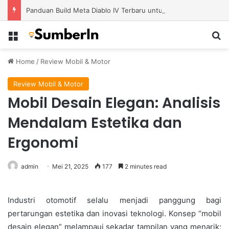
Panduan Build Meta Diablo IV Terbaru untuk Menghadapi Tantangan Level Tinggi
Menu
S
Home
/
Review Mobil & Motor
Review Mobil & Motor
Mobil Desain Elegan: Analisis
Mendalam Estetika dan
Ergonomi
admin
Mei 21, 2025
177
2 minutes read
Industri otomotif selalu menjadi panggung bagi
pertarungan estetika dan inovasi teknologi. Konsep “mobil
desain elegan” melampaui sekadar tampilan yang menarik;