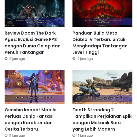
Review Doom The Dark
Panduan Build Meta
Ages: Evolusi Game FPS
Diablo IV Terbaru untuk
dengan Dunia Gelap dan
Menghadapi Tantangan
Penuh Tantangan
Level Tinggi
11 jam ago
11 jam ago
Genshin Impact Mobile
Death Stranding 2
Perluas Dunia Fantasi
Tampilkan Perjalanan Epik
dengan Karakter dan
dengan Mekanik Baru
Cerita Terbaru
yang Lebih Modern
11 jam ago
11 jam ago