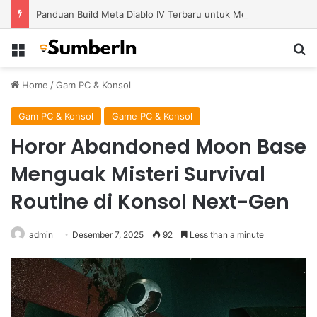
Panduan Build Meta Diablo IV Terbaru untuk Menghadapi Tantangan Level Tinggi
Menu
S
Home
/
Gam PC & Konsol
Gam PC & Konsol
Game PC & Konsol
Horor Abandoned Moon Base
Menguak Misteri Survival
Routine di Konsol Next-Gen
admin
Desember 7, 2025
92
Less than a minute