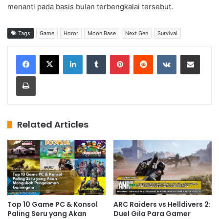
menanti pada basis bulan terbengkalai tersebut.
Tags
Game
Horor
Moon Base
Next Gen
Survival
LinkedIn
Tumblr
Pinterest
Reddit
VKontakte
Share via Email
Print
Related Articles
Top 10 Game PC & Konsol
ARC Raiders vs Helldivers 2:
Paling Seru yang Akan
Duel Gila Para Gamer