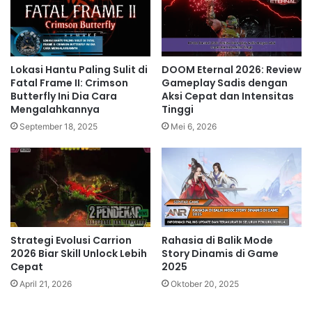
menggabungkan aksi jarak dekat dan jarak jauh,
memungkinkan pemain untuk menggunakan berbagai
senjata, dari senjata api hingga senjata melee.
Keahlian Deacon sebagai biker juga menjadi kunci
Lokasi Hantu Paling Sulit di
DOOM Eternal 2026: Review
Fatal Frame II: Crimson
Gameplay Sadis dengan
keberhasilannya, memungkinkan dia untuk dengan
Butterfly Ini Dia Cara
Aksi Cepat dan Intensitas
cepat melintasi medan yang sulit dan menghindari
Mengalahkannya
Tinggi
bahaya. Pengelolaan sumber daya juga sangat penting,
September 18, 2025
Mei 6, 2026
karena pemain harus mengumpulkan bahan bakar,
senjata, dan perlengkapan medis untuk bertahan
hidup.
Related Articles
Strategi Evolusi Carrion
Rahasia di Balik Mode
Death Stranding 2 Tampilkan
2026 Biar Skill Unlock Lebih
Story Dinamis di Game
Perjalanan Epik dengan Mekanik
Cepat
2025
Baru yang Lebih Modern
April 21, 2026
Oktober 20, 2025
16 jam ago