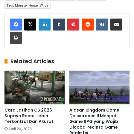
Tags Monster Hunter Wilds
LinkedIn
Tumblr
Pinterest
Reddit
VKontakte
Share via Email
Print
Related Articles
Cara Latihan CS 2026
Alasan Kingdom Come
Supaya Recoil Lebih
Deliverance II Menjadi
Terkontrol Dan Akurat
Game RPG yang Wajib
Dicoba Pecinta Game
April 20, 2026
Realistis