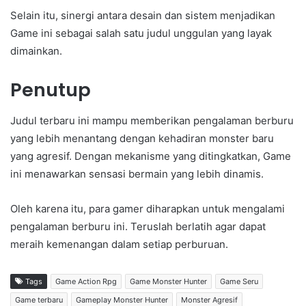
Selain itu, sinergi antara desain dan sistem menjadikan
Game ini sebagai salah satu judul unggulan yang layak
dimainkan.
Penutup
Judul terbaru ini mampu memberikan pengalaman berburu
yang lebih menantang dengan kehadiran monster baru
yang agresif. Dengan mekanisme yang ditingkatkan, Game
ini menawarkan sensasi bermain yang lebih dinamis.
Oleh karena itu, para gamer diharapkan untuk mengalami
pengalaman berburu ini. Teruslah berlatih agar dapat
meraih kemenangan dalam setiap perburuan.
Tags
Game Action Rpg
Game Monster Hunter
Game Seru
Game terbaru
Gameplay Monster Hunter
Monster Agresif