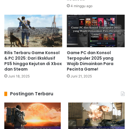
4 minggu ago
Rilis Terbaru Game Konsol
Game PC dan Konsol
& PC 2025: Dari Eksklusif
Terpopuler 2025 yang
PS5 hingga Kejutan di Xbox
Wajib Dimainkan Para
dan Steam
Pecinta Game!
Juni 18, 2025
Juni 21, 2025
Postingan Terbaru