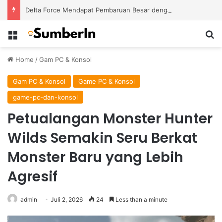
Delta Force Mendapat Pembaruan Besar dengan Map Baru dan Perubahan Gameplay Lebih Kompetitif
Menu
S
Home
/
Gam PC & Konsol
Gam PC & Konsol
Game PC & Konsol
game-pc-dan-konsol
Petualangan Monster Hunter
Wilds Semakin Seru Berkat
Monster Baru yang Lebih
Agresif
admin
Juli 2, 2026
24
Less than a minute