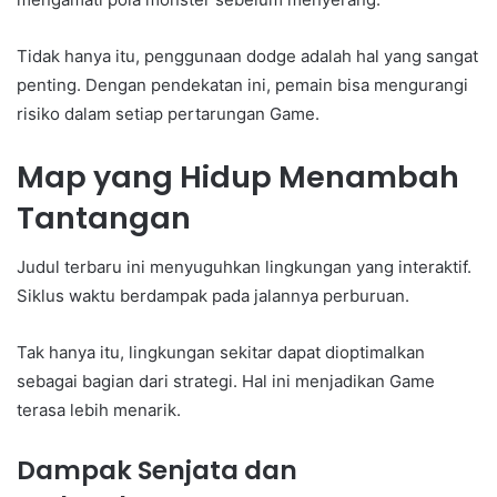
Tidak hanya itu, penggunaan dodge adalah hal yang sangat
penting. Dengan pendekatan ini, pemain bisa mengurangi
risiko dalam setiap pertarungan Game.
Map yang Hidup Menambah
Tantangan
Judul terbaru ini menyuguhkan lingkungan yang interaktif.
Siklus waktu berdampak pada jalannya perburuan.
Tak hanya itu, lingkungan sekitar dapat dioptimalkan
sebagai bagian dari strategi. Hal ini menjadikan Game
terasa lebih menarik.
Dampak Senjata dan