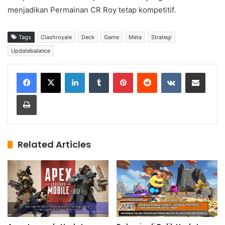
menjadikan Permainan CR Roy tetap kompetitif.
Tags
Clashroyale
Deck
Game
Meta
Strategi
Updatebalance
LinkedIn
Tumblr
Pinterest
Reddit
VKontakte
Share via Email
Print
Related Articles