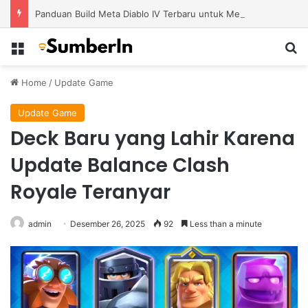
Panduan Build Meta Diablo IV Terbaru untuk Menghadapi Tantangan Level Tinggi
Menu
S
Home
/
Update Game
Update Game
Deck Baru yang Lahir Karena
Update Balance Clash
Royale Teranyar
admin
Desember 26, 2025
92
Less than a minute