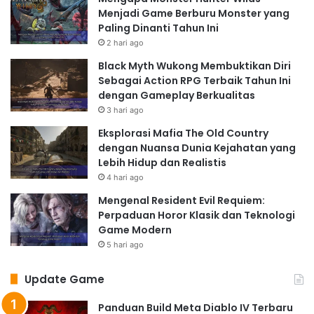
Menjadi Game Berburu Monster yang
Paling Dinanti Tahun Ini
2 hari ago
Black Myth Wukong Membuktikan Diri
Sebagai Action RPG Terbaik Tahun Ini
dengan Gameplay Berkualitas
3 hari ago
Eksplorasi Mafia The Old Country
dengan Nuansa Dunia Kejahatan yang
Lebih Hidup dan Realistis
4 hari ago
Mengenal Resident Evil Requiem:
Perpaduan Horor Klasik dan Teknologi
Game Modern
5 hari ago
Update Game
Panduan Build Meta Diablo IV Terbaru