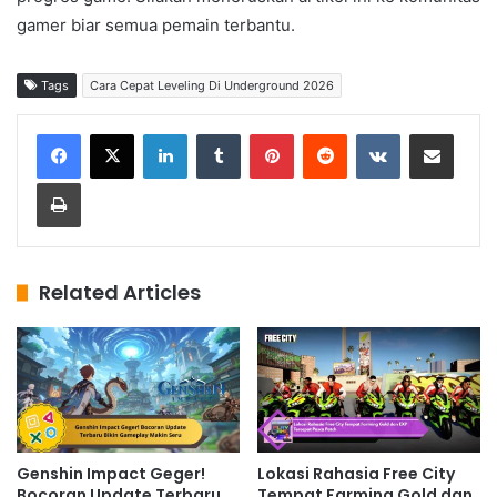
gamer biar semua pemain terbantu.
Tags
Cara Cepat Leveling Di Underground 2026
LinkedIn
Tumblr
Pinterest
Reddit
VKontakte
Share via Email
Print
Related Articles
Genshin Impact Geger!
Lokasi Rahasia Free City
Bocoran Update Terbaru
Tempat Farming Gold dan