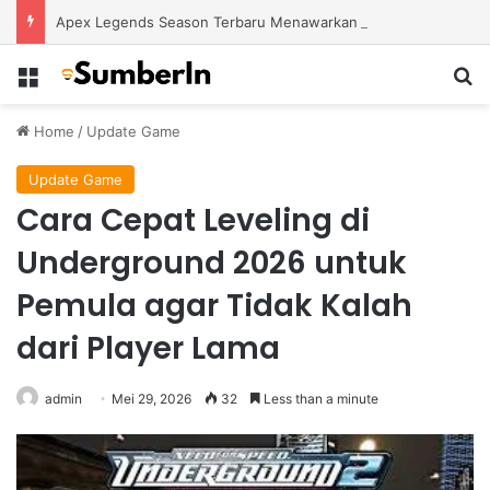
Apex Legends Season Terbaru Menawarkan Strategi Baru Melalui Kehadiran Legend Generasi Berikutnya
Menu
S
Home
/
Update Game
Update Game
Cara Cepat Leveling di
Underground 2026 untuk
Pemula agar Tidak Kalah
dari Player Lama
admin
Mei 29, 2026
32
Less than a minute