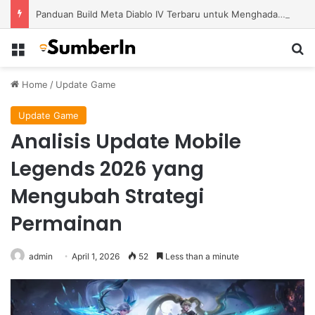
Panduan Build Meta Diablo IV Terbaru untuk Menghadapi Tantangan Level Tinggi
Menu
S
Home
/
Update Game
Update Game
Analisis Update Mobile
Legends 2026 yang
Mengubah Strategi
Permainan
admin
April 1, 2026
52
Less than a minute