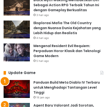
Black Myth Wukong Membuktikan Diri
Sebagai Action RPG Terbaik Tahun Ini
dengan Gameplay Berkualitas
3 hari ago
Eksplorasi Mafia The Old Country
dengan Nuansa Dunia Kejahatan yang
Lebih Hidup dan Realistis
4 hari ago
Mengenal Resident Evil Requiem:
Perpaduan Horor Klasik dan Teknologi
Game Modern
5 hari ago
Update Game
Panduan Build Meta Diablo IV Terbaru
untuk Menghadapi Tantangan Level
Tinggi
19 jam ago
Agent Baru Valorant Jadi Sorotan,