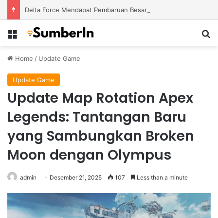
Delta Force Mendapat Pembaruan Besar dengan Map Baru dan Perubahan Gameplay Lebih Kompetitif
Menu
S
Home
/
Update Game
Update Game
Update Map Rotation Apex
Legends: Tantangan Baru
yang Sambungkan Broken
Moon dengan Olympus
admin
Desember 21, 2025
107
Less than a minute