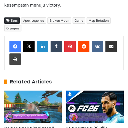
kesempatan menuju victory.
Tags
Apex Legends
Broken Moon
Game
Map Rotation
Olympus
LinkedIn
Tumblr
Pinterest
Reddit
VKontakte
Share via Email
Print
Related Articles