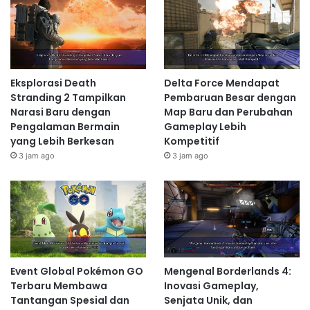
Eksplorasi Death
Delta Force Mendapat
Stranding 2 Tampilkan
Pembaruan Besar dengan
Narasi Baru dengan
Map Baru dan Perubahan
Pengalaman Bermain
Gameplay Lebih
yang Lebih Berkesan
Kompetitif
3 jam ago
3 jam ago
Event Global Pokémon GO
Mengenal Borderlands 4:
Terbaru Membawa
Inovasi Gameplay,
Tantangan Spesial dan
Senjata Unik, dan