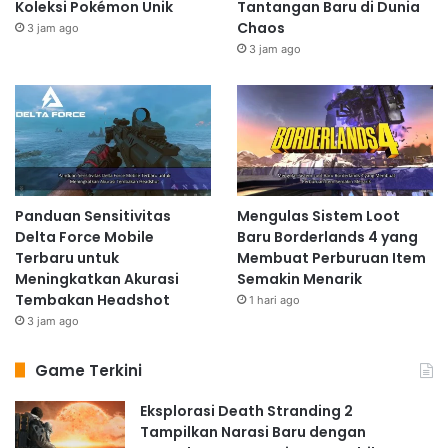
Koleksi Pokémon Unik
Tantangan Baru di Dunia
Chaos
3 jam ago
3 jam ago
Panduan Sensitivitas
Mengulas Sistem Loot
Delta Force Mobile
Baru Borderlands 4 yang
Terbaru untuk
Membuat Perburuan Item
Meningkatkan Akurasi
Semakin Menarik
Tembakan Headshot
1 hari ago
3 jam ago
Game Terkini
Eksplorasi Death Stranding 2
Tampilkan Narasi Baru dengan