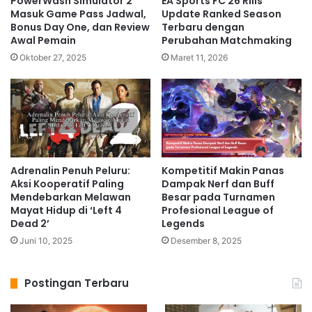
PowerWash Simulator 2
EA Sports FC 26 Rilis
Masuk Game Pass Jadwal,
Update Ranked Season
Bonus Day One, dan Review
Terbaru dengan
Awal Pemain
Perubahan Matchmaking
Oktober 27, 2025
Maret 11, 2026
Adrenalin Penuh Peluru:
Kompetitif Makin Panas
Aksi Kooperatif Paling
Dampak Nerf dan Buff
Mendebarkan Melawan
Besar pada Turnamen
Mayat Hidup di ‘Left 4
Profesional League of
Dead 2’
Legends
Juni 10, 2025
Desember 8, 2025
Postingan Terbaru