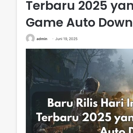
Terbaru 2025 yan
Game Auto Down
admin
Juni 19, 2025