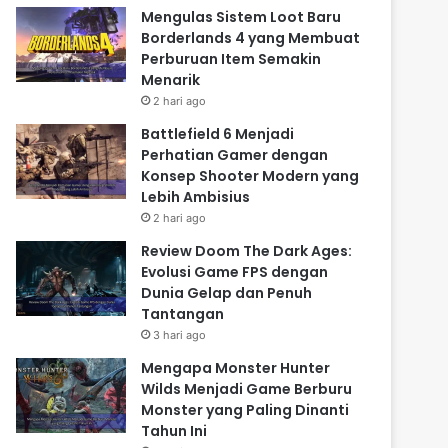
Mengulas Sistem Loot Baru
Borderlands 4 yang Membuat
Perburuan Item Semakin
Menarik
2 hari ago
Battlefield 6 Menjadi
Perhatian Gamer dengan
Konsep Shooter Modern yang
Lebih Ambisius
2 hari ago
Review Doom The Dark Ages:
Evolusi Game FPS dengan
Dunia Gelap dan Penuh
Tantangan
3 hari ago
Mengapa Monster Hunter
Wilds Menjadi Game Berburu
Monster yang Paling Dinanti
Tahun Ini