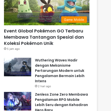
Game Mobile
Event Global Pokémon GO Terbaru
Membawa Tantangan Spesial dan
Koleksi Pokémon Unik
5 jam ago
Wuthering Waves Hadir
dengan Mekanisme
Pertarungan Modern untuk
Pengalaman Bermain Lebih
Intens
2 hari ago
Zenless Zone Zero Membawa
Pengalaman RPG Mobile
Lebih Seru dengan Kehadiran
Hero Baru