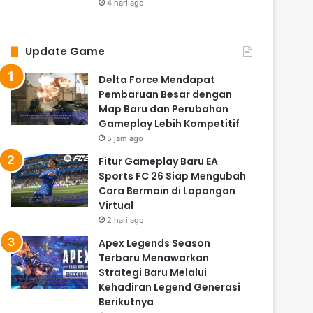
4 hari ago
Update Game
Delta Force Mendapat
Pembaruan Besar dengan
Map Baru dan Perubahan
Gameplay Lebih Kompetitif
5 jam ago
Fitur Gameplay Baru EA
Sports FC 26 Siap Mengubah
Cara Bermain di Lapangan
Virtual
2 hari ago
Apex Legends Season
Terbaru Menawarkan
Strategi Baru Melalui
Kehadiran Legend Generasi
Berikutnya