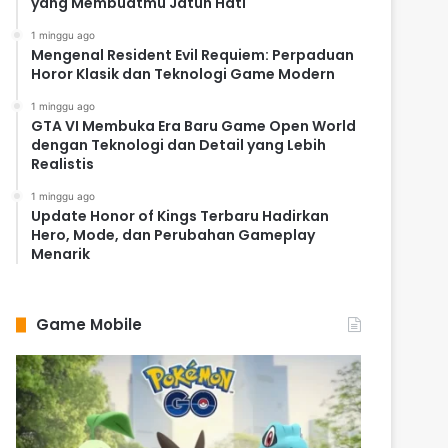
yang Membuatmu Jatuh Hati
1 minggu ago
Mengenal Resident Evil Requiem: Perpaduan
Horor Klasik dan Teknologi Game Modern
1 minggu ago
GTA VI Membuka Era Baru Game Open World
dengan Teknologi dan Detail yang Lebih
Realistis
1 minggu ago
Update Honor of Kings Terbaru Hadirkan
Hero, Mode, dan Perubahan Gameplay
Menarik
Game Mobile