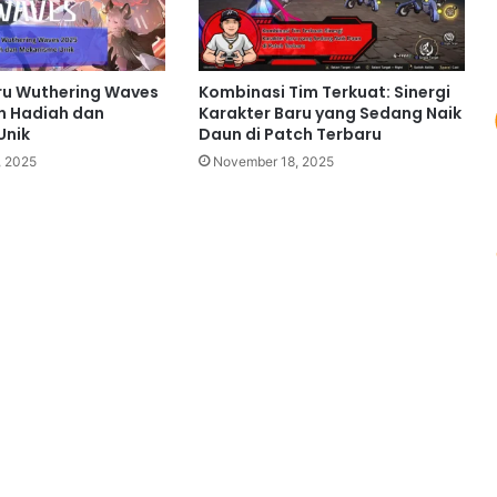
 Fantasi
ru Wuthering Waves
Kombinasi Tim Terkuat: Sinergi
imanjakan dengan beberapa judul baru yang menawarkan
n Hadiah dan
Karakter Baru yang Sedang Naik
Unik
Daun di Patch Terbaru
tem pertarungan yang menantang. Salah satu yang paling
, 2025
November 18, 2025
ons,"
sebuah game RPG open-world dengan grafis yang
 menjelajahi dunia yang luas, bertemu dengan berbagai
enda naga kuno. Game ini menawarkan sistem kustomisasi
tuk menciptakan karakter yang unik dan sesuai dengan
e Dragons
juga menawarkan pilihan multiplayer online,
man-teman.
a 2,"
sebuah game RPG online yang menekankan pada
un kerajaan, menjalin hubungan dengan NPC dan pemain
lam dunia yang dinamis dan selalu berubah. Game ini
tak terlupakan.
ntangan yang Menguji Adrenalin
yang menegangkan, update game terbaru 2025 di genre