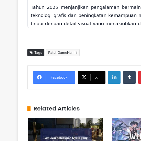
Tahun 2025 menjanjikan pengalaman bermain 
teknologi grafis dan peningkatan kemampuan 
tinggi dengan detail visual yang menakjubkan 
game terbaru 2025 yang paling dinantikan:
Related Articles
Delta Force Mendapat
Tags
PatchGameHariIni
Pembaruan Besar dengan Ma
Baru dan Perubahan Gamepla
LinkedIn
Tumblr
Lebih Kompetitif
Facebook
X
5 jam ago
Apex Legends Season Terbaru
Related Articles
Menawarkan Strategi Baru
Melalui Kehadiran Legend
Generasi Berikutnya
2 hari ago