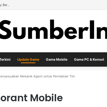
y Baru EA Sports FC 26 Siap Mengubah Cara Bermain di Lapangan Virtu
erkini
Update Game
Game Mobile
Game PC & Konsol
Menyesuaikan Mekanik Agent untuk Permainan Tim
orant Mobile