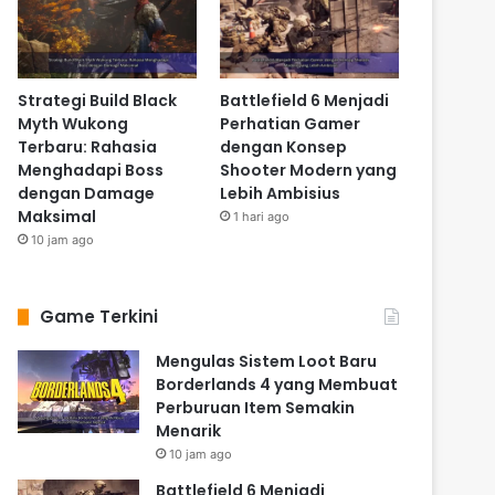
Strategi Build Black
Battlefield 6 Menjadi
Myth Wukong
Perhatian Gamer
Terbaru: Rahasia
dengan Konsep
Menghadapi Boss
Shooter Modern yang
dengan Damage
Lebih Ambisius
Maksimal
1 hari ago
10 jam ago
Game Terkini
Mengulas Sistem Loot Baru
Borderlands 4 yang Membuat
Perburuan Item Semakin
Menarik
10 jam ago
Battlefield 6 Menjadi