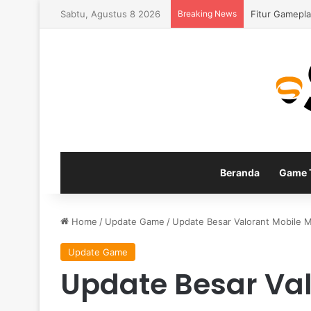
Sabtu, Agustus 8 2026
Breaking News
Fitur Gamepla
Beranda
Game T
Home
/
Update Game
/
Update Besar Valorant Mobile 
Update Game
Update Besar Val