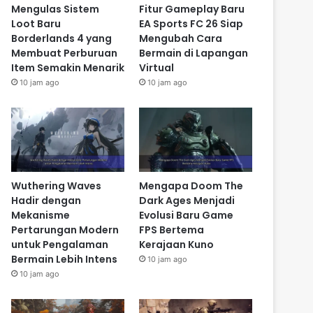
Mengulas Sistem
Fitur Gameplay Baru
Loot Baru
EA Sports FC 26 Siap
Borderlands 4 yang
Mengubah Cara
Membuat Perburuan
Bermain di Lapangan
Item Semakin Menarik
Virtual
10 jam ago
10 jam ago
Wuthering Waves
Mengapa Doom The
Hadir dengan
Dark Ages Menjadi
Mekanisme
Evolusi Baru Game
Pertarungan Modern
FPS Bertema
untuk Pengalaman
Kerajaan Kuno
Bermain Lebih Intens
10 jam ago
10 jam ago