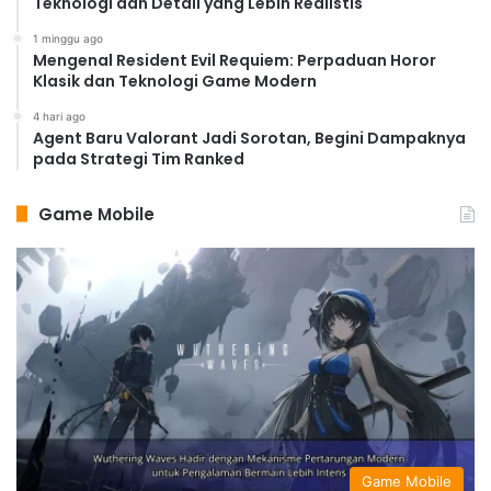
Teknologi dan Detail yang Lebih Realistis
1 minggu ago
Mengenal Resident Evil Requiem: Perpaduan Horor
Klasik dan Teknologi Game Modern
4 hari ago
Agent Baru Valorant Jadi Sorotan, Begini Dampaknya
pada Strategi Tim Ranked
Game Mobile
Game Mobile