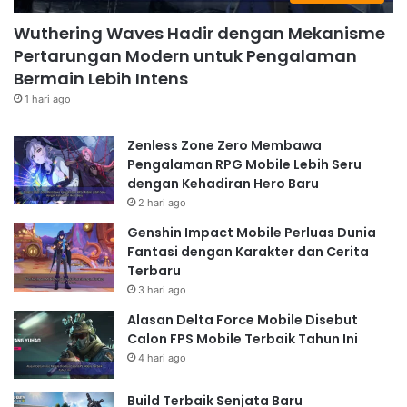
Wuthering Waves Hadir dengan Mekanisme
Pertarungan Modern untuk Pengalaman
Bermain Lebih Intens
1 hari ago
Zenless Zone Zero Membawa
Pengalaman RPG Mobile Lebih Seru
dengan Kehadiran Hero Baru
2 hari ago
Genshin Impact Mobile Perluas Dunia
Fantasi dengan Karakter dan Cerita
Terbaru
3 hari ago
Alasan Delta Force Mobile Disebut
Calon FPS Mobile Terbaik Tahun Ini
4 hari ago
Build Terbaik Senjata Baru