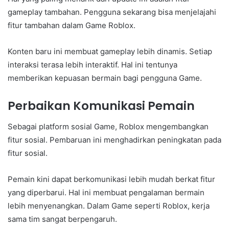
gameplay tambahan. Pengguna sekarang bisa menjelajahi
fitur tambahan dalam Game Roblox.
Konten baru ini membuat gameplay lebih dinamis. Setiap
interaksi terasa lebih interaktif. Hal ini tentunya
memberikan kepuasan bermain bagi pengguna Game.
Perbaikan Komunikasi Pemain
Sebagai platform sosial Game, Roblox mengembangkan
fitur sosial. Pembaruan ini menghadirkan peningkatan pada
fitur sosial.
Pemain kini dapat berkomunikasi lebih mudah berkat fitur
yang diperbarui. Hal ini membuat pengalaman bermain
lebih menyenangkan. Dalam Game seperti Roblox, kerja
sama tim sangat berpengaruh.