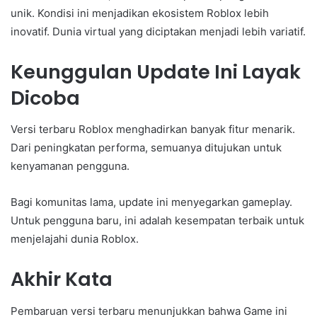
unik. Kondisi ini menjadikan ekosistem Roblox lebih
inovatif. Dunia virtual yang diciptakan menjadi lebih variatif.
Keunggulan Update Ini Layak
Dicoba
Versi terbaru Roblox menghadirkan banyak fitur menarik.
Dari peningkatan performa, semuanya ditujukan untuk
kenyamanan pengguna.
Bagi komunitas lama, update ini menyegarkan gameplay.
Untuk pengguna baru, ini adalah kesempatan terbaik untuk
menjelajahi dunia Roblox.
Akhir Kata
Pembaruan versi terbaru menunjukkan bahwa Game ini