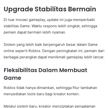
Upgrade Stabilitas Bermain
Di luar inovasi gameplay, update ini juga memperbaiki
stabilitas Game. Waktu respons lebih singkat, sehingga
pemain dapat bermain lebih nyaman.
Sistem yang lebih baik berpengaruh besar dalam Game
online seperti Roblox. Dengan peningkatan ini, pemain dari
berbagai perangkat dapat menikmati gameplay lebih lancar.
Fleksibilitas Dalam Membuat
Game
Roblox tidak hanya dimainkan, sehingga fitur tambahan
menyediakan tools baru bagi kreator konten.
Melalui sistem baru, kreator menciptakan pengalaman