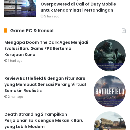
Overpowered di Call of Duty Mobile
untuk Mendominasi Pertandingan
5 hari ago
Game PC & Konsol
Mengapa Doom The Dark Ages Menjadi
Evolusi Baru Game FPS Bertema
Kerajaan Kuno
1 hari ago
Review Battlefield 6 dengan Fitur Baru
yang Membuat Sensasi Perang Virtual
Semakin Realistis
2 hari ago
Death Stranding 2 Tampilkan
Perjalanan Epik dengan Mekanik Baru
yang Lebih Modern