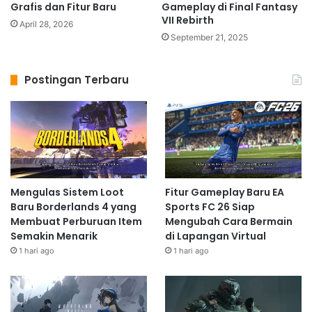
Grafis dan Fitur Baru
Gameplay di Final Fantasy
VII Rebirth
April 28, 2026
September 21, 2025
Postingan Terbaru
Mengulas Sistem Loot
Fitur Gameplay Baru EA
Baru Borderlands 4 yang
Sports FC 26 Siap
Membuat Perburuan Item
Mengubah Cara Bermain
Semakin Menarik
di Lapangan Virtual
1 hari ago
1 hari ago