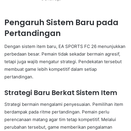
Pengaruh Sistem Baru pada
Pertandingan
Dengan sistem item baru, EA SPORTS FC 26 menunjukkan
perbedaan besar. Pemain tidak sekadar bermain agresif,
tetapi juga wajib mengatur strategi. Pendekatan tersebut
membuat game lebih kompetitif dalam setiap
pertandingan.
Strategi Baru Berkat Sistem Item
Strategi bermain mengalami penyesuaian. Pemilihan item
berdampak pada ritme pertandingan. Pemain perlu
perencanaan matang agar tim tetap kompetitif. Melalui
perubahan tersebut, game memberikan pengalaman