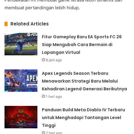
membuat pertandingan lebih hidup.
Related Articles
Fitur Gameplay Baru EA Sports FC 26
Siap Mengubah Cara Bermain di
Lapangan Virtual
8 jam ago
Apex Legends Season Terbaru
Menawarkan Strategi Baru Melalui
Kehadiran Legend Generasi Berikutnya
1 hari ago
Panduan Build Meta Diablo IV Terbaru
untuk Menghadapi Tantangan Level
Tinggi
2 hari ago