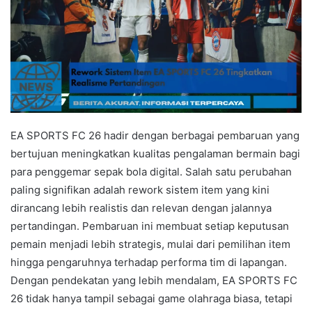
EA SPORTS FC 26 hadir dengan berbagai pembaruan yang
bertujuan meningkatkan kualitas pengalaman bermain bagi
para penggemar sepak bola digital. Salah satu perubahan
paling signifikan adalah rework sistem item yang kini
dirancang lebih realistis dan relevan dengan jalannya
pertandingan. Pembaruan ini membuat setiap keputusan
pemain menjadi lebih strategis, mulai dari pemilihan item
hingga pengaruhnya terhadap performa tim di lapangan.
Dengan pendekatan yang lebih mendalam, EA SPORTS FC
26 tidak hanya tampil sebagai game olahraga biasa, tetapi