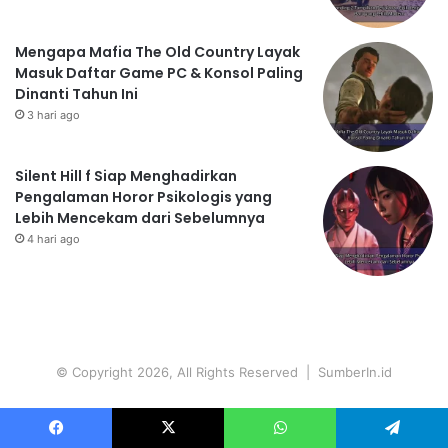
Mengapa Mafia The Old Country Layak
Masuk Daftar Game PC & Konsol Paling
Dinanti Tahun Ini
3 hari ago
Silent Hill f Siap Menghadirkan
Pengalaman Horor Psikologis yang
Lebih Mencekam dari Sebelumnya
4 hari ago
© Copyright 2026, All Rights Reserved | SumberIn.id