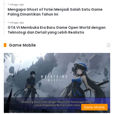
1 minggu ago
Mengapa Ghost of Yotei Menjadi Salah Satu Game
Paling Dinantikan Tahun Ini
1 minggu ago
GTA VI Membuka Era Baru Game Open World dengan
Teknologi dan Detail yang Lebih Realistis
Game Mobile
Game Mobile