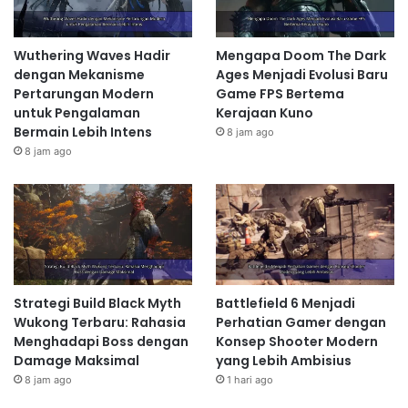
Wuthering Waves Hadir
Mengapa Doom The Dark
dengan Mekanisme
Ages Menjadi Evolusi Baru
Pertarungan Modern
Game FPS Bertema
untuk Pengalaman
Kerajaan Kuno
Bermain Lebih Intens
8 jam ago
8 jam ago
Strategi Build Black Myth
Battlefield 6 Menjadi
Wukong Terbaru: Rahasia
Perhatian Gamer dengan
Menghadapi Boss dengan
Konsep Shooter Modern
Damage Maksimal
yang Lebih Ambisius
8 jam ago
1 hari ago