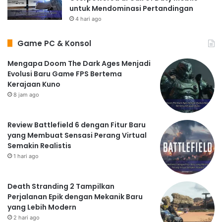
untuk Mendominasi Pertandingan
4 hari ago
Game PC & Konsol
Mengapa Doom The Dark Ages Menjadi
Evolusi Baru Game FPS Bertema
Kerajaan Kuno
8 jam ago
Review Battlefield 6 dengan Fitur Baru
yang Membuat Sensasi Perang Virtual
Semakin Realistis
1 hari ago
Death Stranding 2 Tampilkan
Perjalanan Epik dengan Mekanik Baru
yang Lebih Modern
2 hari ago