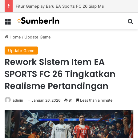
Fitur Gameplay Baru EA Sports FC 26 Siap Mengubah Cara Bermain di Lapangan Virtual
Menu
S
Home
/
Update Game
Update Game
Rework Sistem Item EA
SPORTS FC 26 Tingkatkan
Realisme Pertandingan
admin
Januari 26, 2026
91
Less than a minute