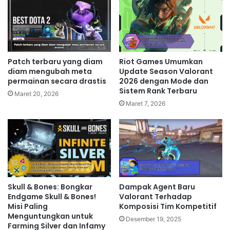
Patch terbaru yang diam
Riot Games Umumkan
diam mengubah meta
Update Season Valorant
permainan secara drastis
2026 dengan Mode dan
Sistem Rank Terbaru
Maret 20, 2026
Maret 7, 2026
Skull & Bones: Bongkar
Dampak Agent Baru
Endgame Skull & Bones!
Valorant Terhadap
Misi Paling
Komposisi Tim Kompetitif
Menguntungkan untuk
Desember 19, 2025
Farming Silver dan Infamy