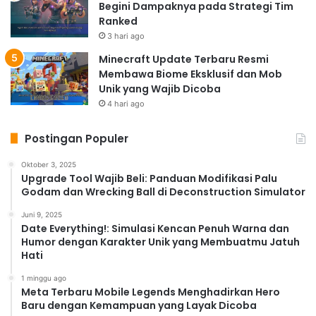
Begini Dampaknya pada Strategi Tim
Ranked
3 hari ago
Minecraft Update Terbaru Resmi
Membawa Biome Eksklusif dan Mob
Unik yang Wajib Dicoba
4 hari ago
Postingan Populer
Oktober 3, 2025
Upgrade Tool Wajib Beli: Panduan Modifikasi Palu
Godam dan Wrecking Ball di Deconstruction Simulator
Juni 9, 2025
Date Everything!: Simulasi Kencan Penuh Warna dan
Humor dengan Karakter Unik yang Membuatmu Jatuh
Hati
1 minggu ago
Meta Terbaru Mobile Legends Menghadirkan Hero
Baru dengan Kemampuan yang Layak Dicoba