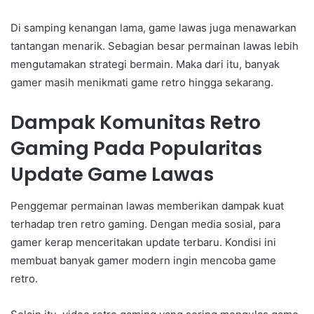
Di samping kenangan lama, game lawas juga menawarkan
tantangan menarik. Sebagian besar permainan lawas lebih
mengutamakan strategi bermain. Maka dari itu, banyak
gamer masih menikmati game retro hingga sekarang.
Dampak Komunitas Retro
Gaming Pada Popularitas
Update Game Lawas
Penggemar permainan lawas memberikan dampak kuat
terhadap tren retro gaming. Dengan media sosial, para
gamer kerap menceritakan update terbaru. Kondisi ini
membuat banyak gamer modern ingin mencoba game
retro.