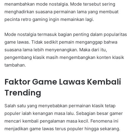
menambahkan mode nostalgia. Mode tersebut sering
menghadirkan suasana permainan lama yang membuat
pecinta retro gaming ingin memainkan lagi.
Mode nostalgia termasuk bagian penting dalam popularitas
game lawas. Tidak sedikit pemain menganggap bahwa
suasana lama lebih menyenangkan. Maka dari itu,
pengembang klasik masih mengembangkan konten klasik
tambahan.
Faktor Game Lawas Kembali
Trending
Salah satu yang menyebabkan permainan klasik tetap
populer ialah kenangan masa lalu. Sebagian besar gamer
mencari kembali pengalaman masa kecil. Fenomena ini
menjadikan game lawas terus populer hingga sekarang.