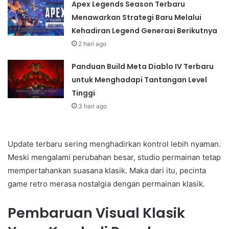
Apex Legends Season Terbaru
Menawarkan Strategi Baru Melalui
Kehadiran Legend Generasi Berikutnya
2 hari ago
Panduan Build Meta Diablo IV Terbaru
untuk Menghadapi Tantangan Level
Tinggi
3 hari ago
Update terbaru sering menghadirkan kontrol lebih nyaman.
Meski mengalami perubahan besar, studio permainan tetap
mempertahankan suasana klasik. Maka dari itu, pecinta
game retro merasa nostalgia dengan permainan klasik.
Pembaruan Visual Klasik