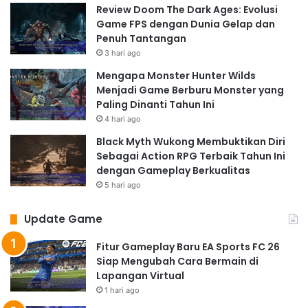
Review Doom The Dark Ages: Evolusi
Game FPS dengan Dunia Gelap dan
Penuh Tantangan
3 hari ago
Mengapa Monster Hunter Wilds
Menjadi Game Berburu Monster yang
Paling Dinanti Tahun Ini
4 hari ago
Black Myth Wukong Membuktikan Diri
Sebagai Action RPG Terbaik Tahun Ini
dengan Gameplay Berkualitas
5 hari ago
Update Game
Fitur Gameplay Baru EA Sports FC 26
Siap Mengubah Cara Bermain di
Lapangan Virtual
1 hari ago