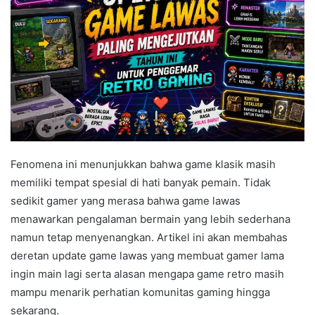
Fenomena ini menunjukkan bahwa game klasik masih
memiliki tempat spesial di hati banyak pemain. Tidak
sedikit gamer yang merasa bahwa game lawas
menawarkan pengalaman bermain yang lebih sederhana
namun tetap menyenangkan. Artikel ini akan membahas
deretan update game lawas yang membuat gamer lama
ingin main lagi serta alasan mengapa game retro masih
mampu menarik perhatian komunitas gaming hingga
sekarang.