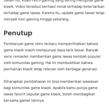
Selain itu, video retro gaming yang sering mengulas game
klasik. Video tersebut berhasil minat terhadap ketertarikan
terhadap game lawas. Karena itu, update game lawas tetap
menjadi tren gaming hingga sekarang.
Penutup
Pembaruan game retro terbaru memperlihatkan bahwa
game klasik masih mempunyai daya tarik besar. Banyak
versi remaster memberikan game lawas kembali populer
oleh komunitas gaming. Hal ini membuktikan bahwa
permainan klasik tetap relevan oleh berbagai generasi.
Diharapkan pembahasan ini bisa memberikan wawasan
bagi komunitas game klasik. Apabila kamu punya game
lawas favorit seputar game klasik, boleh membagikan
bersama gamer lainnya.