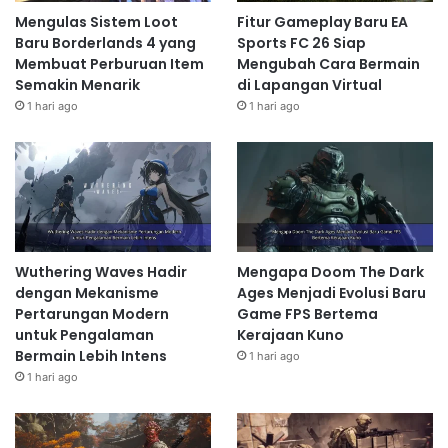
Mengulas Sistem Loot
Fitur Gameplay Baru EA
Baru Borderlands 4 yang
Sports FC 26 Siap
Membuat Perburuan Item
Mengubah Cara Bermain
Semakin Menarik
di Lapangan Virtual
1 hari ago
1 hari ago
Wuthering Waves Hadir
Mengapa Doom The Dark
dengan Mekanisme
Ages Menjadi Evolusi Baru
Pertarungan Modern
Game FPS Bertema
untuk Pengalaman
Kerajaan Kuno
Bermain Lebih Intens
1 hari ago
1 hari ago