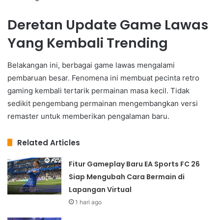
Deretan Update Game Lawas
Yang Kembali Trending
Belakangan ini, berbagai game lawas mengalami
pembaruan besar. Fenomena ini membuat pecinta retro
gaming kembali tertarik permainan masa kecil. Tidak
sedikit pengembang permainan mengembangkan versi
remaster untuk memberikan pengalaman baru.
Related Articles
Fitur Gameplay Baru EA Sports FC 26
Siap Mengubah Cara Bermain di
Lapangan Virtual
1 hari ago