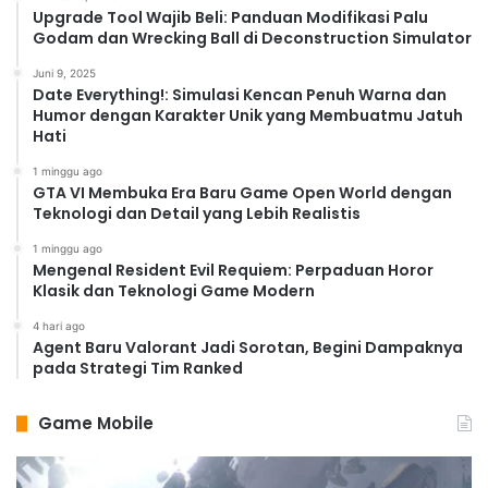
Upgrade Tool Wajib Beli: Panduan Modifikasi Palu
Godam dan Wrecking Ball di Deconstruction Simulator
Juni 9, 2025
Date Everything!: Simulasi Kencan Penuh Warna dan
Humor dengan Karakter Unik yang Membuatmu Jatuh
Hati
1 minggu ago
GTA VI Membuka Era Baru Game Open World dengan
Teknologi dan Detail yang Lebih Realistis
1 minggu ago
Mengenal Resident Evil Requiem: Perpaduan Horor
Klasik dan Teknologi Game Modern
4 hari ago
Agent Baru Valorant Jadi Sorotan, Begini Dampaknya
pada Strategi Tim Ranked
Game Mobile