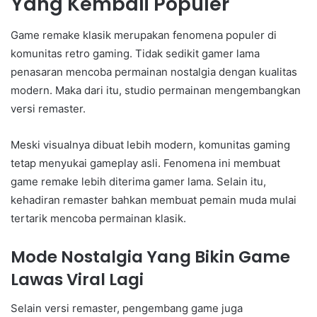
Yang Kembali Populer
Game remake klasik merupakan fenomena populer di
komunitas retro gaming. Tidak sedikit gamer lama
penasaran mencoba permainan nostalgia dengan kualitas
modern. Maka dari itu, studio permainan mengembangkan
versi remaster.
Meski visualnya dibuat lebih modern, komunitas gaming
tetap menyukai gameplay asli. Fenomena ini membuat
game remake lebih diterima gamer lama. Selain itu,
kehadiran remaster bahkan membuat pemain muda mulai
tertarik mencoba permainan klasik.
Mode Nostalgia Yang Bikin Game
Lawas Viral Lagi
Selain versi remaster, pengembang game juga