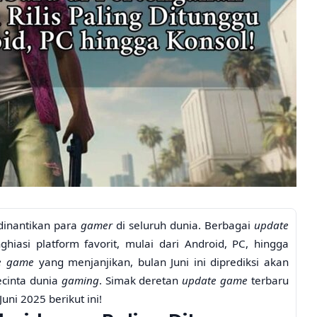
dinantikan para
gamer
di seluruh dunia. Berbagai
update
iasi platform favorit, mulai dari Android, PC, hingga
ie game
yang menjanjikan, bulan Juni ini diprediksi akan
ecinta dunia
gaming
. Simak deretan
update game
terbaru
uni 2025 berikut ini!