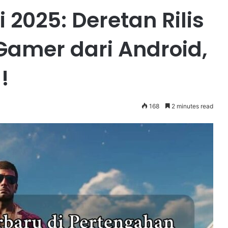
2025: Deretan Rilis
Gamer dari Android,
!
168
2 minutes read