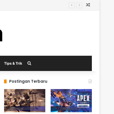
Random Arti
enerasi Berikutnya
Search for
Tips & Trik
Postingan Terbaru