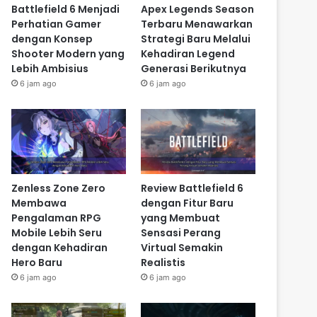
Battlefield 6 Menjadi
Apex Legends Season
Perhatian Gamer
Terbaru Menawarkan
dengan Konsep
Strategi Baru Melalui
Shooter Modern yang
Kehadiran Legend
Lebih Ambisius
Generasi Berikutnya
6 jam ago
6 jam ago
Zenless Zone Zero
Review Battlefield 6
Membawa
dengan Fitur Baru
Pengalaman RPG
yang Membuat
Mobile Lebih Seru
Sensasi Perang
dengan Kehadiran
Virtual Semakin
Hero Baru
Realistis
6 jam ago
6 jam ago