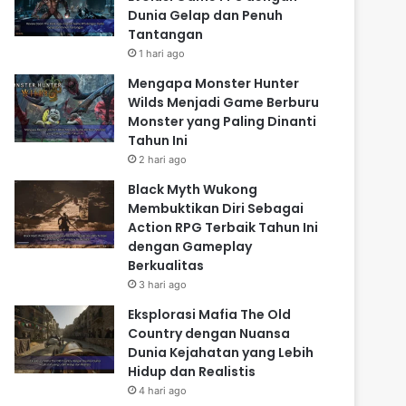
Dunia Gelap dan Penuh
Tantangan
1 hari ago
Mengapa Monster Hunter
Wilds Menjadi Game Berburu
Monster yang Paling Dinanti
Tahun Ini
2 hari ago
Black Myth Wukong
Membuktikan Diri Sebagai
Action RPG Terbaik Tahun Ini
dengan Gameplay
Berkualitas
3 hari ago
Eksplorasi Mafia The Old
Country dengan Nuansa
Dunia Kejahatan yang Lebih
Hidup dan Realistis
4 hari ago