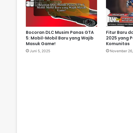
Update Genshin Impact: Versi
Genshin Impact
,
game
RPG
open-world
popu
menarik.
Update
versi 5.0 diprediksi akan me
Bocoran DLC Musim Panas GTA
Fitur Baru 
tentunya, berbagai
event
menarik dengan hadi
5: Mobil-Mobil Baru yang Wajib
2025 yang P
menjelajahi petualangan terbaru di dunia Teyvat!
Masuk Game!
Komunitas
Update Mobile Legends: Bang
Juni 5, 2025
November 26,
Mobile Legends: Bang Bang
, salah satu
MOBA
terp
yang menghadirkan hero baru,
skin
baru, dan 
membawa perubahan besar dalam meta
game
baru untuk meraih kemenangan.
Rilis Game Baru: Project X 
Sebuah
game
RPG
mobile
baru, yang sementara i
pertengahan Juni 2025.
Game
ini dikabarkan aka
inovatif. Informasi lebih lanjut masih dirahasi
perhatian banyak
gamer
Android.
Update Game PC yang Me