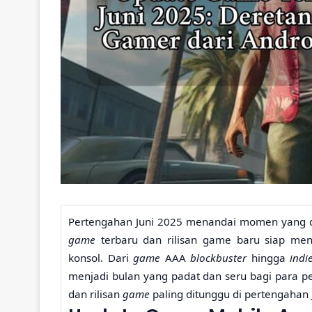
Pertengahan Juni 2025 menandai momen yang 
game
terbaru dan rilisan game baru siap mengh
konsol. Dari
game
AAA
blockbuster
hingga
ind
menjadi bulan yang padat dan seru bagi para p
dan rilisan
game
paling ditunggu di pertengahan J