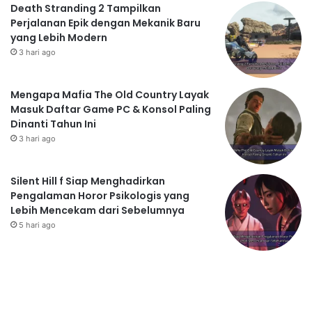
Death Stranding 2 Tampilkan
Perjalanan Epik dengan Mekanik Baru
yang Lebih Modern
3 hari ago
Mengapa Mafia The Old Country Layak
Masuk Daftar Game PC & Konsol Paling
Dinanti Tahun Ini
3 hari ago
Silent Hill f Siap Menghadirkan
Pengalaman Horor Psikologis yang
Lebih Mencekam dari Sebelumnya
5 hari ago