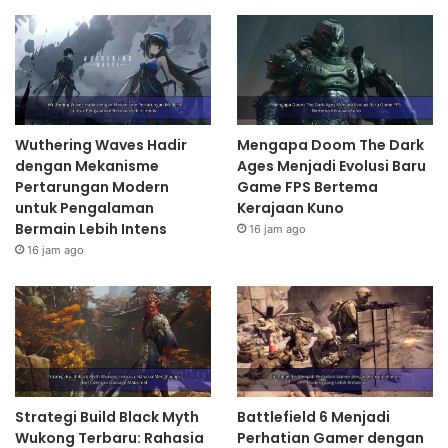
Wuthering Waves Hadir
Mengapa Doom The Dark
dengan Mekanisme
Ages Menjadi Evolusi Baru
Pertarungan Modern
Game FPS Bertema
untuk Pengalaman
Kerajaan Kuno
Bermain Lebih Intens
16 jam ago
16 jam ago
Strategi Build Black Myth
Battlefield 6 Menjadi
Wukong Terbaru: Rahasia
Perhatian Gamer dengan