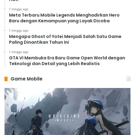
1 minggu ago
Meta Terbaru Mobile Legends Menghadirkan Hero
Baru dengan Kemampuan yang Layak Dicoba
1 minggu ago
Mengapa Ghost of Yotei Menjadi Salah Satu Game
Paling Dinantikan Tahun Ini
1 minggu ago
GTA VI Membuka Era Baru Game Open World dengan
Teknologi dan Detail yang Lebih Realistis
Game Mobile