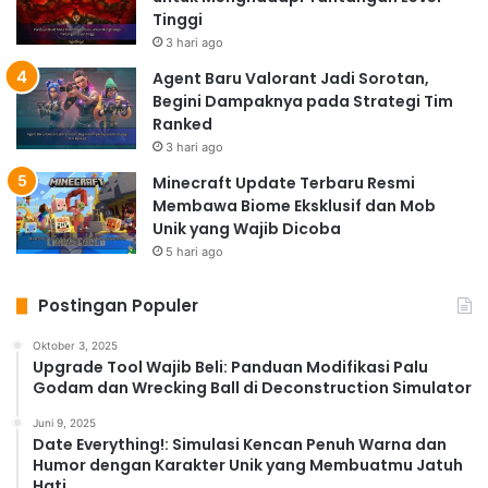
Tinggi
3 hari ago
Agent Baru Valorant Jadi Sorotan,
Begini Dampaknya pada Strategi Tim
Ranked
3 hari ago
Minecraft Update Terbaru Resmi
Membawa Biome Eksklusif dan Mob
Unik yang Wajib Dicoba
5 hari ago
Postingan Populer
Oktober 3, 2025
Upgrade Tool Wajib Beli: Panduan Modifikasi Palu
Godam dan Wrecking Ball di Deconstruction Simulator
Juni 9, 2025
Date Everything!: Simulasi Kencan Penuh Warna dan
Humor dengan Karakter Unik yang Membuatmu Jatuh
Hati