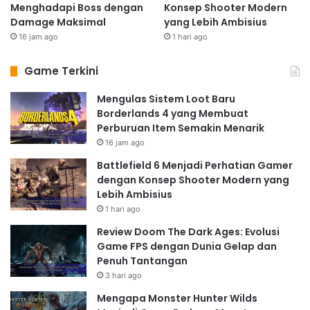
Menghadapi Boss dengan
Konsep Shooter Modern
Damage Maksimal
yang Lebih Ambisius
16 jam ago
1 hari ago
Game Terkini
Mengulas Sistem Loot Baru
Borderlands 4 yang Membuat
Perburuan Item Semakin Menarik
16 jam ago
Battlefield 6 Menjadi Perhatian Gamer
dengan Konsep Shooter Modern yang
Lebih Ambisius
1 hari ago
Review Doom The Dark Ages: Evolusi
Game FPS dengan Dunia Gelap dan
Penuh Tantangan
3 hari ago
Mengapa Monster Hunter Wilds