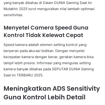
yang banyak dibahas di Dalam DUNIA Gaming Saat Ini
Mutakhir 2025 turut menguraikan nilai tambah optimasi
sensitivitas.
Menyetel Camera Speed Guna
Kontrol Tidak Kelewat Cepat
Speed kamera adalah elemen setting kontrol yang
berperan pada akurasi bidikan. Dengan menyetel
kecepatan kamera dengan benar, gerakan kamera bisa
tampil lebih presisi. Informasi yang mengulas setting
kamera banyak dibahas pada SEPUTAR DUNIA Gaming
Saat Ini TERBARU 2025.
Meningkatkan ADS Sensitivity
Guna Kontrol Lebih Detail