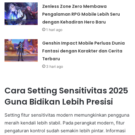
Zenless Zone Zero Membawa
Pengalaman RPG Mobile Lebih Seru
dengan Kehadiran Hero Baru
1 hari ago
Genshin Impact Mobile Perluas Dunia
Fantasi dengan Karakter dan Cerita
Terbaru
3 hari ago
Cara Setting Sensitivitas 2025
Guna Bidikan Lebih Presisi
Setting fitur sensitivitas modern memungkinkan pengguna
meraih kendali lebih stabil. Pada perangkat modern, fitur
pengaturan kontrol sudah semakin lebih pintar. Informasi