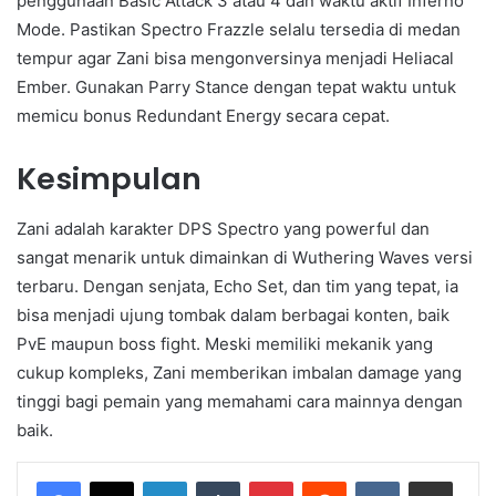
penggunaan Basic Attack 3 atau 4 dan waktu aktif Inferno
Mode. Pastikan Spectro Frazzle selalu tersedia di medan
tempur agar Zani bisa mengonversinya menjadi Heliacal
Ember. Gunakan Parry Stance dengan tepat waktu untuk
memicu bonus Redundant Energy secara cepat.
Kesimpulan
Zani adalah karakter DPS Spectro yang powerful dan
sangat menarik untuk dimainkan di Wuthering Waves versi
terbaru. Dengan senjata, Echo Set, dan tim yang tepat, ia
bisa menjadi ujung tombak dalam berbagai konten, baik
PvE maupun boss fight. Meski memiliki mekanik yang
cukup kompleks, Zani memberikan imbalan damage yang
tinggi bagi pemain yang memahami cara mainnya dengan
baik.
LinkedIn
Tumblr
Pinterest
Reddit
VKontakte
Share via Email