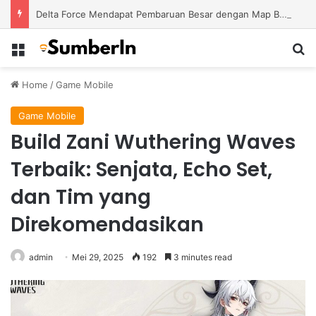
Delta Force Mendapat Pembaruan Besar dengan Map Baru dan Perubahan Gameplay Lebih Kompetitif
Menu
S
Home
/
Game Mobile
Game Mobile
Build Zani Wuthering Waves
Terbaik: Senjata, Echo Set,
dan Tim yang
Direkomendasikan
admin
Mei 29, 2025
192
3 minutes read