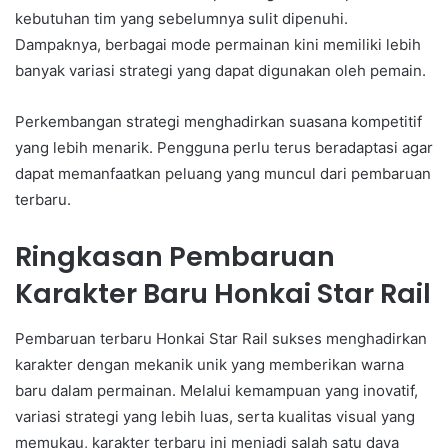
kebutuhan tim yang sebelumnya sulit dipenuhi.
Dampaknya, berbagai mode permainan kini memiliki lebih
banyak variasi strategi yang dapat digunakan oleh pemain.
Perkembangan strategi menghadirkan suasana kompetitif
yang lebih menarik. Pengguna perlu terus beradaptasi agar
dapat memanfaatkan peluang yang muncul dari pembaruan
terbaru.
Ringkasan Pembaruan
Karakter Baru Honkai Star Rail
Pembaruan terbaru Honkai Star Rail sukses menghadirkan
karakter dengan mekanik unik yang memberikan warna
baru dalam permainan. Melalui kemampuan yang inovatif,
variasi strategi yang lebih luas, serta kualitas visual yang
memukau, karakter terbaru ini menjadi salah satu daya