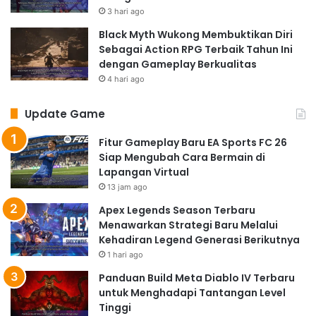
3 hari ago
Black Myth Wukong Membuktikan Diri
Sebagai Action RPG Terbaik Tahun Ini
dengan Gameplay Berkualitas
4 hari ago
Update Game
Fitur Gameplay Baru EA Sports FC 26
Siap Mengubah Cara Bermain di
Lapangan Virtual
13 jam ago
Apex Legends Season Terbaru
Menawarkan Strategi Baru Melalui
Kehadiran Legend Generasi Berikutnya
1 hari ago
Panduan Build Meta Diablo IV Terbaru
untuk Menghadapi Tantangan Level
Tinggi