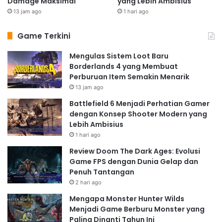
Damage Maksimal
yang Lebih Ambisius
13 jam ago
1 hari ago
Game Terkini
Mengulas Sistem Loot Baru
Borderlands 4 yang Membuat
Perburuan Item Semakin Menarik
13 jam ago
Battlefield 6 Menjadi Perhatian Gamer
dengan Konsep Shooter Modern yang
Lebih Ambisius
1 hari ago
Review Doom The Dark Ages: Evolusi
Game FPS dengan Dunia Gelap dan
Penuh Tantangan
2 hari ago
Mengapa Monster Hunter Wilds
Menjadi Game Berburu Monster yang
Paling Dinanti Tahun Ini