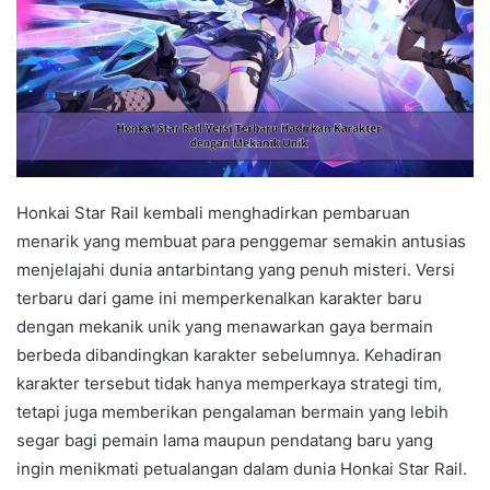
Honkai Star Rail kembali menghadirkan pembaruan
menarik yang membuat para penggemar semakin antusias
menjelajahi dunia antarbintang yang penuh misteri. Versi
terbaru dari game ini memperkenalkan karakter baru
dengan mekanik unik yang menawarkan gaya bermain
berbeda dibandingkan karakter sebelumnya. Kehadiran
karakter tersebut tidak hanya memperkaya strategi tim,
tetapi juga memberikan pengalaman bermain yang lebih
segar bagi pemain lama maupun pendatang baru yang
ingin menikmati petualangan dalam dunia Honkai Star Rail.