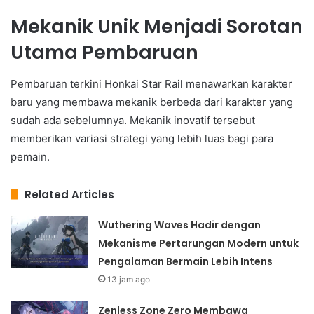
Mekanik Unik Menjadi Sorotan
Utama Pembaruan
Pembaruan terkini Honkai Star Rail menawarkan karakter
baru yang membawa mekanik berbeda dari karakter yang
sudah ada sebelumnya. Mekanik inovatif tersebut
memberikan variasi strategi yang lebih luas bagi para
pemain.
Related Articles
Wuthering Waves Hadir dengan
Mekanisme Pertarungan Modern untuk
Pengalaman Bermain Lebih Intens
13 jam ago
Zenless Zone Zero Membawa