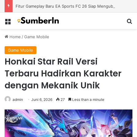
Fitur Gameplay Baru EA Sports FC 26 Siap Mengubah Cara Bermain di Lapangan Virtual
Menu
S
Home
/
Game Mobile
Game Mobile
Honkai Star Rail Versi
Terbaru Hadirkan Karakter
dengan Mekanik Unik
admin
Juni 6, 2026
27
Less than a minute