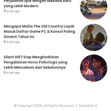
Perjalanan Epik dengan Mekanik Baru
yang Lebih Modern
2 hari ago
Mengapa Mafia The Old Country Layak
Masuk Daftar Game PC & Konsol Paling
Dinanti Tahun Ini
3 hari ago
Silent Hill f Siap Menghadirkan
Pengalaman Horor Psikologis yang
Lebih Mencekam dari Sebelumnya
4 hari ago
© Copyright 2026, All Rights Reserved | SumberIn.id