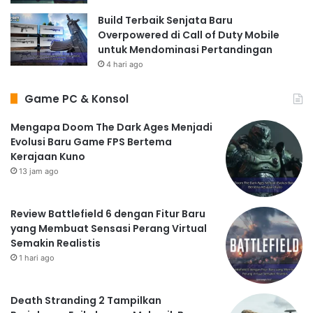
Build Terbaik Senjata Baru
Overpowered di Call of Duty Mobile
untuk Mendominasi Pertandingan
4 hari ago
Game PC & Konsol
Mengapa Doom The Dark Ages Menjadi
Evolusi Baru Game FPS Bertema
Kerajaan Kuno
13 jam ago
Review Battlefield 6 dengan Fitur Baru
yang Membuat Sensasi Perang Virtual
Semakin Realistis
1 hari ago
Death Stranding 2 Tampilkan