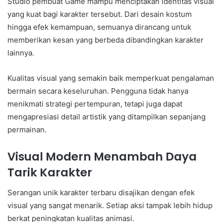
Studio pembuat Game mampu menciptakan identitas visual
yang kuat bagi karakter tersebut. Dari desain kostum
hingga efek kemampuan, semuanya dirancang untuk
memberikan kesan yang berbeda dibandingkan karakter
lainnya.
Kualitas visual yang semakin baik memperkuat pengalaman
bermain secara keseluruhan. Pengguna tidak hanya
menikmati strategi pertempuran, tetapi juga dapat
mengapresiasi detail artistik yang ditampilkan sepanjang
permainan.
Visual Modern Menambah Daya
Tarik Karakter
Serangan unik karakter terbaru disajikan dengan efek
visual yang sangat menarik. Setiap aksi tampak lebih hidup
berkat peningkatan kualitas animasi.