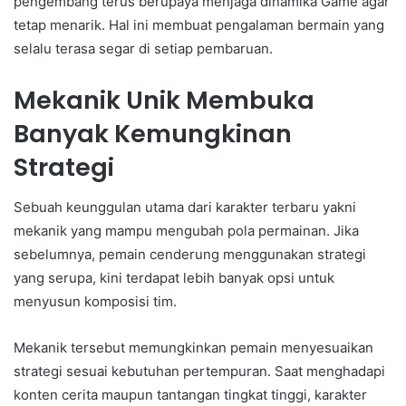
pengembang terus berupaya menjaga dinamika Game agar
tetap menarik. Hal ini membuat pengalaman bermain yang
selalu terasa segar di setiap pembaruan.
Mekanik Unik Membuka
Banyak Kemungkinan
Strategi
Sebuah keunggulan utama dari karakter terbaru yakni
mekanik yang mampu mengubah pola permainan. Jika
sebelumnya, pemain cenderung menggunakan strategi
yang serupa, kini terdapat lebih banyak opsi untuk
menyusun komposisi tim.
Mekanik tersebut memungkinkan pemain menyesuaikan
strategi sesuai kebutuhan pertempuran. Saat menghadapi
konten cerita maupun tantangan tingkat tinggi, karakter