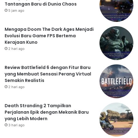
Tantangan Baru di Dunia Chaos
5 jam ago
Mengapa Doom The Dark Ages Menjadi
Evolusi Baru Game FPS Bertema
Kerajaan Kuno
2 hari ago
Review Battlefield 6 dengan Fitur Baru
yang Membuat Sensasi Perang Virtual
Semakin Realistis
2 hari ago
Death Stranding 2 Tampilkan
Perjalanan Epik dengan Mekanik Baru
yang Lebih Modern
3 hari ago