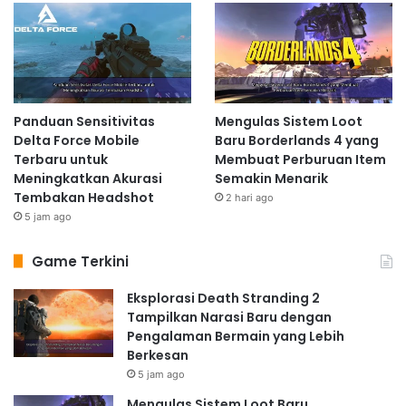
Panduan Sensitivitas
Mengulas Sistem Loot
Delta Force Mobile
Baru Borderlands 4 yang
Terbaru untuk
Membuat Perburuan Item
Meningkatkan Akurasi
Semakin Menarik
Tembakan Headshot
2 hari ago
5 jam ago
Game Terkini
Eksplorasi Death Stranding 2
Tampilkan Narasi Baru dengan
Pengalaman Bermain yang Lebih
Berkesan
5 jam ago
Mengulas Sistem Loot Baru