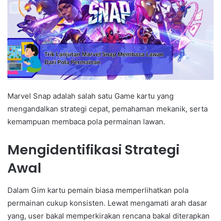
Marvel Snap adalah salah satu Game kartu yang
mengandalkan strategi cepat, pemahaman mekanik, serta
kemampuan membaca pola permainan lawan.
Mengidentifikasi Strategi
Awal
Dalam Gim kartu pemain biasa memperlihatkan pola
permainan cukup konsisten. Lewat mengamati arah dasar
yang, user bakal memperkirakan rencana bakal diterapkan