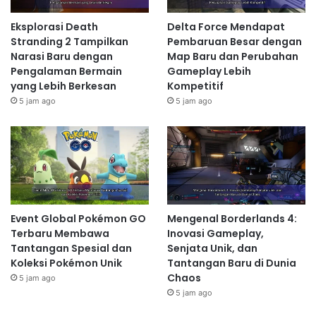
Eksplorasi Death
Delta Force Mendapat
Stranding 2 Tampilkan
Pembaruan Besar dengan
Narasi Baru dengan
Map Baru dan Perubahan
Pengalaman Bermain
Gameplay Lebih
yang Lebih Berkesan
Kompetitif
5 jam ago
5 jam ago
Event Global Pokémon GO
Mengenal Borderlands 4:
Terbaru Membawa
Inovasi Gameplay,
Tantangan Spesial dan
Senjata Unik, dan
Koleksi Pokémon Unik
Tantangan Baru di Dunia
Chaos
5 jam ago
5 jam ago