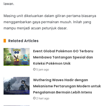
lawan.
Masing unit dikeluarkan dalam giliran pertama biasanya
menggambarkan gaya permainan musuh. Inilah yang
mampu menjadi acuan petunjuk dasar.
Related Articles
Event Global Pokémon GO Terbaru
Membawa Tantangan Spesial dan
Koleksi Pokémon Unik
5 jam ago
Wuthering Waves Hadir dengan
Mekanisme Pertarungan Modern untuk
Pengalaman Bermain Lebih Intens
2 hari ago