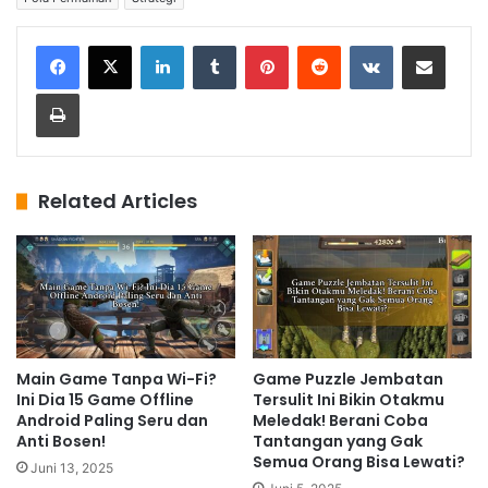
LinkedIn
Tumblr
Pinterest
Reddit
VKontakte
Share via Email
Print
Related Articles
Main Game Tanpa Wi-Fi?
Game Puzzle Jembatan
Ini Dia 15 Game Offline
Tersulit Ini Bikin Otakmu
Android Paling Seru dan
Meledak! Berani Coba
Anti Bosen!
Tantangan yang Gak
Semua Orang Bisa Lewati?
Juni 13, 2025