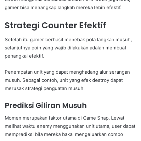
gamer bisa menangkap langkah mereka lebih efektif.
Strategi Counter Efektif
Setelah itu gamer berhasil menebak pola langkah musuh,
selanjutnya poin yang wajib dilakukan adalah membuat
penangkal efektif.
Penempatan unit yang dapat menghadang alur serangan
musuh. Sebagai contoh, unit yang efek destroy dapat
merusak strategi penguatan musuh.
Prediksi Giliran Musuh
Momen merupakan faktor utama di Game Snap. Lewat
melihat waktu enemy menggunakan unit utama, user dapat
memprediksi bila mereka bakal mengeluarkan combo