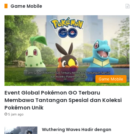
Game Mobile
Game Mobile
Event Global Pokémon GO Terbaru
Membawa Tantangan Spesial dan Koleksi
Pokémon Unik
5 jam ago
Wuthering Waves Hadir dengan