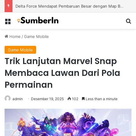
Delta Force Mendapat Pembaruan Besar dengan Map Baru dan Perubahan Gameplay Lebih Kompetitif
Menu
S
Home
/
Game Mobile
Game Mobile
Trik Lanjutan Marvel Snap
Membaca Lawan Dari Pola
Permainan
admin
Desember 19, 2025
102
Less than a minute