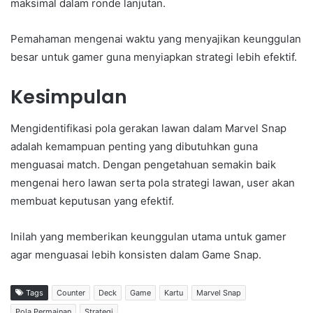
maksimal dalam ronde lanjutan.
Pemahaman mengenai waktu yang menyajikan keunggulan
besar untuk gamer guna menyiapkan strategi lebih efektif.
Kesimpulan
Mengidentifikasi pola gerakan lawan dalam Marvel Snap
adalah kemampuan penting yang dibutuhkan guna
menguasai match. Dengan pengetahuan semakin baik
mengenai hero lawan serta pola strategi lawan, user akan
membuat keputusan yang efektif.
Inilah yang memberikan keunggulan utama untuk gamer
agar menguasai lebih konsisten dalam Game Snap.
Tags
Counter
Deck
Game
Kartu
Marvel Snap
Pola Permainan
Strategi