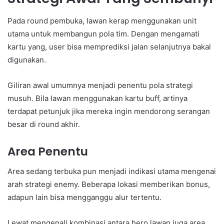
Pada round pembuka, lawan kerap menggunakan unit
utama untuk membangun pola tim. Dengan mengamati
kartu yang, user bisa memprediksi jalan selanjutnya bakal
digunakan.
Giliran awal umumnya menjadi penentu pola strategi
musuh. Bila lawan menggunakan kartu buff, artinya
terdapat petunjuk jika mereka ingin mendorong serangan
besar di round akhir.
Area Penentu
Area sedang terbuka pun menjadi indikasi utama mengenai
arah strategi enemy. Beberapa lokasi memberikan bonus,
adapun lain bisa mengganggu alur tertentu.
Lewat mengenali kombinasi antara hero lawan juga area,