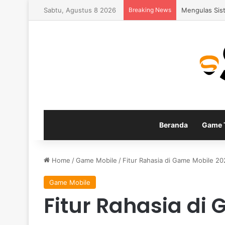
Sabtu, Agustus 8 2026
Breaking News
Fitur Gamepla
Beranda
Game T
Home
/
Game Mobile
/
Fitur Rahasia di Game Mobile 2
Game Mobile
Fitur Rahasia di