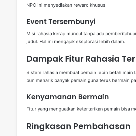
NPC ini menyediakan reward khusus.
Event Tersembunyi
Misi rahasia kerap muncul tanpa ada pemberitahua
judul. Hal ini mengajak eksplorasi lebih dalam.
Dampak Fitur Rahasia Te
Sistem rahasia membuat pemain lebih betah main l
pun menarik banyak pemain guna terus bermain pa
Kenyamanan Bermain
Fitur yang menguatkan ketertarikan pemain bisa m
Ringkasan Pembahasan