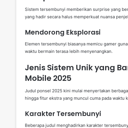
Sistem tersembunyi memberikan surprise yang ben
yang hadir secara halus memperkuat nuansa penjel
Mendorong Eksplorasi
Elemen tersembunyi biasanya memicu gamer guna m
waktu bermain terasa lebih menyenangkan.
Jenis Sistem Unik yang B
Mobile 2025
Judul ponsel 2025 kini mulai menyertakan berbagai
hingga fitur ekstra yang muncul cuma pada waktu 
Karakter Tersembunyi
Beberapa judul menghadirkan karakter tersembunyi