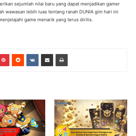
berikan sejumlah nilai baru yang dapat menjadikan gamer
 wawasan lebih luas tentang ranah DUNIA gim hari ini
jelajahi game menarik yang terus dirilis.
Pinterest
Reddit
VKontakte
Share via Email
Print