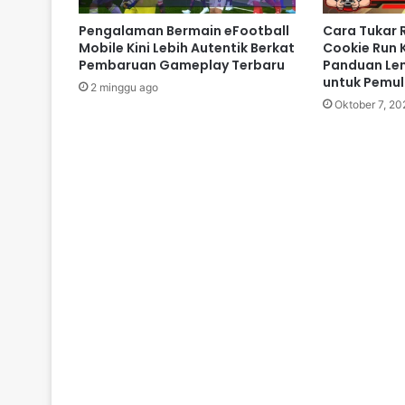
Pengalaman Bermain eFootball
Cara Tukar
Mobile Kini Lebih Autentik Berkat
Cookie Run 
Pembaruan Gameplay Terbaru
Panduan Len
untuk Pemu
2 minggu ago
Oktober 7, 20