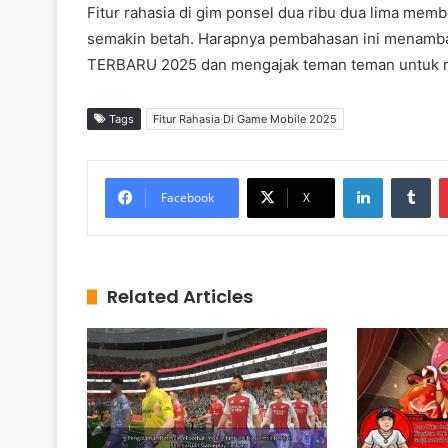
Fitur rahasia di gim ponsel dua ribu dua lima mem
semakin betah. Harapnya pembahasan ini menambah
TERBARU 2025 dan mengajak teman teman untuk men
Tags
Fitur Rahasia Di Game Mobile 2025
LinkedIn
Tumblr
Facebook
X
Related Articles