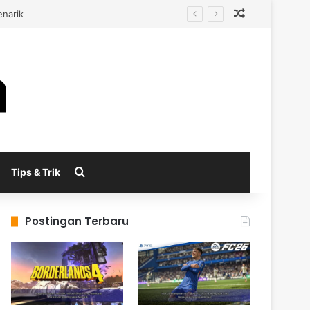
Random Arti
al
Search for
Tips & Trik
Postingan Terbaru