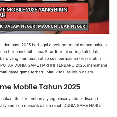
un, dan pada 2025 berbagai developer mulai menambahkan
h bermain lebih lama. Fitur fitur ini sering kali tidak
baru yang membuat setiap sesi permainan terasa lebih
 SEPUTAR DUNIA GAME HARI INI TERBARU 2025, memahami
kmati game game terbaru. Mari kita ulas lebih dalam.
me Mobile Tahun 2025
an fitur tersembunyi yang biasanya tidak disadari
eplay semakin menarik dalam ranah DUNIA GAME HARI ini