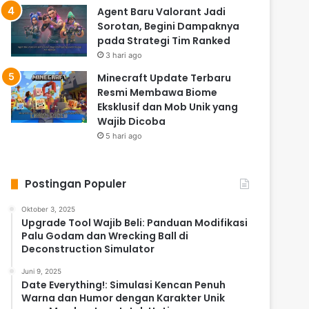
Agent Baru Valorant Jadi
Sorotan, Begini Dampaknya
pada Strategi Tim Ranked
3 hari ago
Minecraft Update Terbaru
Resmi Membawa Biome
Eksklusif dan Mob Unik yang
Wajib Dicoba
5 hari ago
Postingan Populer
Oktober 3, 2025
Upgrade Tool Wajib Beli: Panduan Modifikasi
Palu Godam dan Wrecking Ball di
Deconstruction Simulator
Juni 9, 2025
Date Everything!: Simulasi Kencan Penuh
Warna dan Humor dengan Karakter Unik