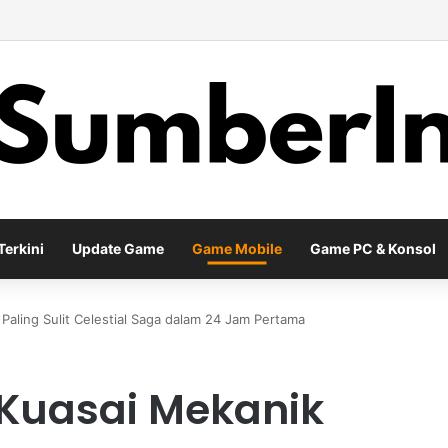
y Baru EA Sports FC 26 Siap Mengubah Cara Bermain di Lapangan Virtu
erkini
Update Game
Game Mobile
Game PC & Konsol
Paling Sulit Celestial Saga dalam 24 Jam Pertama
 Kuasai Mekanik