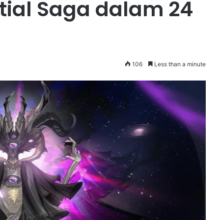
stial Saga dalam 24
106
Less than a minute