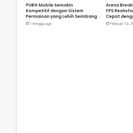
PUBG Mobile Semakin
Arena Break
Kompetitif dengan Sistem
FPS Realisti
Permainan yang Lebih Seimbang
Cepat denga
1 minggu ago
Februari 13, 