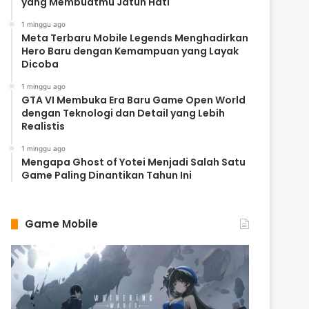
yang Membuatmu Jatuh Hati
1 minggu ago
Meta Terbaru Mobile Legends Menghadirkan
Hero Baru dengan Kemampuan yang Layak
Dicoba
1 minggu ago
GTA VI Membuka Era Baru Game Open World
dengan Teknologi dan Detail yang Lebih
Realistis
1 minggu ago
Mengapa Ghost of Yotei Menjadi Salah Satu
Game Paling Dinantikan Tahun Ini
Game Mobile