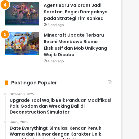
Agent Baru Valorant Jadi
Sorotan, Begini Dampaknya
pada Strategi Tim Ranked
3 hari ago
Minecraft Update Terbaru
Resmi Membawa Biome
Eksklusif dan Mob Unik yang
Wajib Dicoba
4 hari ago
Postingan Populer
Oktober 3, 2025
Upgrade Tool Wajib Beli: Panduan Modifikasi
Palu Godam dan Wrecking Ball di
Deconstruction Simulator
Juni 9, 2025
Date Everything!: Simulasi Kencan Penuh
Warna dan Humor dengan Karakter Unik