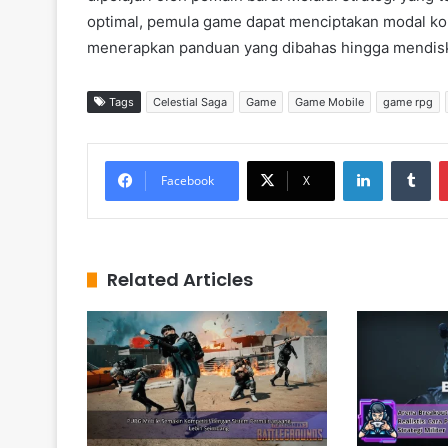
optimal, pemula game dapat menciptakan modal k
menerapkan panduan yang dibahas hingga mendisk
Tags
Celestial Saga
Game
Game Mobile
game rpg
LinkedIn
Tumblr
Facebook
X
Related Articles